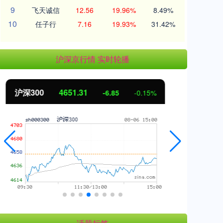
9
飞天诚信
12.56
19.96%
8.49%
10
任子行
7.16
19.93%
31.42%
沪深京行情 实时轮播
北证50
1122.88
创
3.42
0.30%