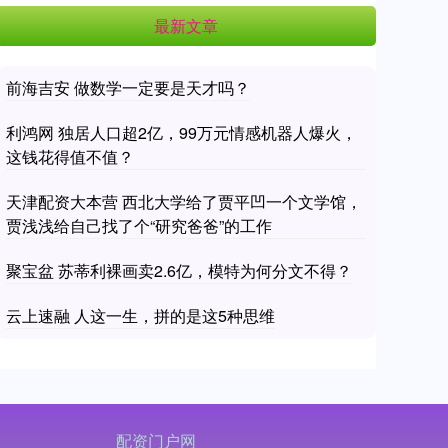
最新文章
前海吉安 做数学一定要是天才吗？
利鸿网 独居人口超2亿，99万元情感机器人爆火，
这钱花得值不值？
天津配资大本营 西北大学给了贾平凹一个文学馆，
贾浅浅给自己找了个“研究爸爸”的工作
聚宝盆 苏蒂利裸画卖2.6亿，模特为何分文不得？
云上速融 人这一生，拼的是这5种思维
配资门户网