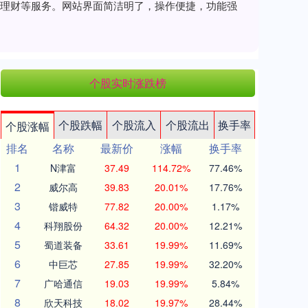
、理财等服务。网站界面简洁明了，操作便捷，功能强
个股实时涨跌榜
个股跌幅
个股流入
个股流出
换手率
个股涨幅
排名
名称
最新价
涨幅
换手率
1
N津富
37.49
114.72%
77.46%
2
威尔高
39.83
20.01%
17.76%
3
锴威特
77.82
20.00%
1.17%
4
科翔股份
64.32
20.00%
12.21%
5
蜀道装备
33.61
19.99%
11.69%
6
中巨芯
27.85
19.99%
32.20%
7
广哈通信
19.03
19.99%
5.84%
8
欣天科技
18.02
19.97%
28.44%