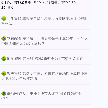
0.15%，转股溢价率25.19%
​牛牛策略 赣超第二场半决赛，宜春队主场1比0战胜
1
抚州队
​铭创配资 美论坛：明明孟买领先上海30年，为什么
2
中国人却还认为印度落后？
​51配资网 易思维IPO状态变更为上市委会议通过
3
​聚美策略 韩媒：中国足协曾有意邀约徐正源挂帅国
4
足 因300万年薪被劝退
​倍顺网 崩盘、重挫！股市大波动 巴菲特为何不
5
惧？