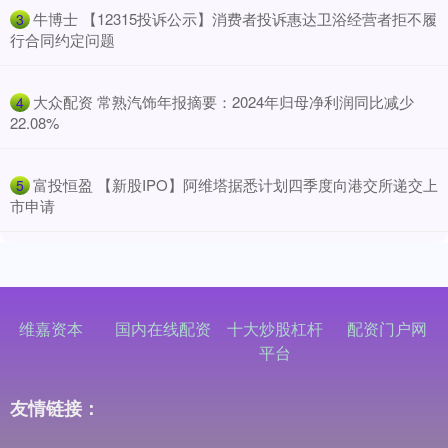
​牛博士 【12315投诉公示】消费者投诉惠达卫浴经营者拒不履
3
行合同约定问题
​大众配资 常熟汽饰年报摘要：2024年归母净利润同比减少
4
22.08%
​富投恒盈 【新股IPO】阿维塔据悉计划四季度向港交所递交上
5
市申请
维嘉资本
国内在线配资
十大炒股杠杆
配资门户网
平台
友情链接：