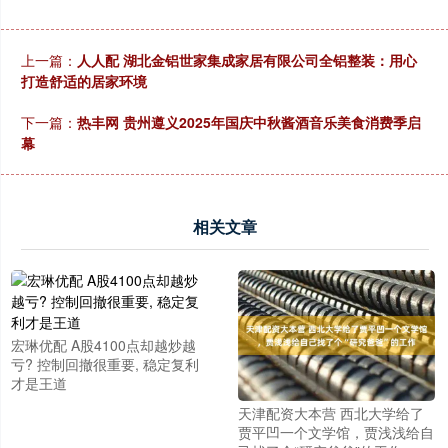
上一篇：
人人配 湖北金铝世家集成家居有限公司全铝整装：用心
打造舒适的居家环境
下一篇：
热丰网 贵州遵义2025年国庆中秋酱酒音乐美食消费季启
幕
相关文章
宏琳优配 A股4100点却越炒越
亏? 控制回撤很重要, 稳定复利
才是王道
天津配资大本营 西北大学给了
贾平凹一个文学馆，贾浅浅给自