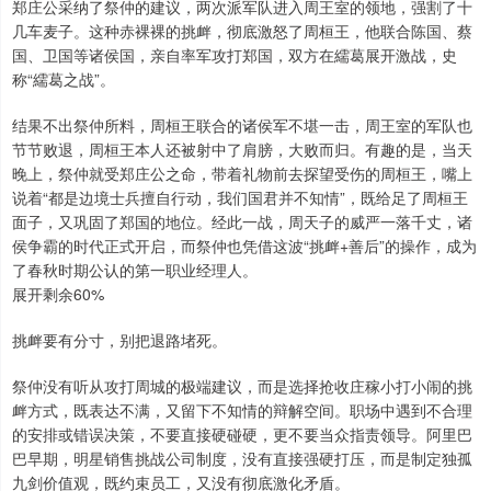
郑庄公采纳了祭仲的建议，两次派军队进入周王室的领地，强割了十
几车麦子。这种赤裸裸的挑衅，彻底激怒了周桓王，他联合陈国、蔡
国、卫国等诸侯国，亲自率军攻打郑国，双方在繻葛展开激战，史
称“繻葛之战”。
结果不出祭仲所料，周桓王联合的诸侯军不堪一击，周王室的军队也
节节败退，周桓王本人还被射中了肩膀，大败而归。有趣的是，当天
晚上，祭仲就受郑庄公之命，带着礼物前去探望受伤的周桓王，嘴上
说着“都是边境士兵擅自行动，我们国君并不知情”，既给足了周桓王
面子，又巩固了郑国的地位。经此一战，周天子的威严一落千丈，诸
侯争霸的时代正式开启，而祭仲也凭借这波“挑衅+善后”的操作，成为
了春秋时期公认的第一职业经理人。
展开剩余60%
挑衅要有分寸，别把退路堵死。
祭仲没有听从攻打周城的极端建议，而是选择抢收庄稼小打小闹的挑
衅方式，既表达不满，又留下不知情的辩解空间。职场中遇到不合理
的安排或错误决策，不要直接硬碰硬，更不要当众指责领导。阿里巴
巴早期，明星销售挑战公司制度，没有直接强硬打压，而是制定独孤
九剑价值观，既约束员工，又没有彻底激化矛盾。