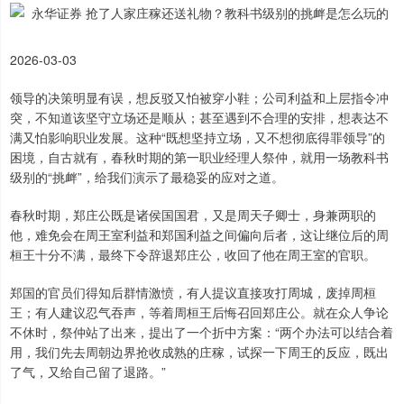
2026-03-03
领导的决策明显有误，想反驳又怕被穿小鞋；公司利益和上层指令冲
突，不知道该坚守立场还是顺从；甚至遇到不合理的安排，想表达不
满又怕影响职业发展。这种“既想坚持立场，又不想彻底得罪领导”的
困境，自古就有，春秋时期的第一职业经理人祭仲，就用一场教科书
级别的“挑衅”，给我们演示了最稳妥的应对之道。
春秋时期，郑庄公既是诸侯国国君，又是周天子卿士，身兼两职的
他，难免会在周王室利益和郑国利益之间偏向后者，这让继位后的周
桓王十分不满，最终下令辞退郑庄公，收回了他在周王室的官职。
郑国的官员们得知后群情激愤，有人提议直接攻打周城，废掉周桓
王；有人建议忍气吞声，等着周桓王后悔召回郑庄公。就在众人争论
不休时，祭仲站了出来，提出了一个折中方案：“两个办法可以结合着
用，我们先去周朝边界抢收成熟的庄稼，试探一下周王的反应，既出
了气，又给自己留了退路。”