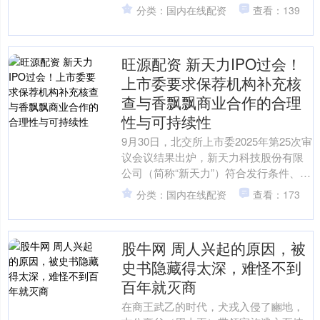
分类：国内在线配资
查看：139
旺源配资 新天力IPO过会！
上市委要求保荐机构补充核
查与香飘飘商业合作的合理
性与可持续性
9月30日，北交所上市委2025年第25次审
议会议结果出炉，新天力科技股份有限
公司（简称“新天力”）符合发行条件、上
市条件和信息披露要求，顺利过会。这
分类：国内在线配资
查看：173
是今年过会....
股牛网 周人兴起的原因，被
史书隐藏得太深，难怪不到
百年就灭商
在商王武乙的时代，犬戎入侵了豳地，