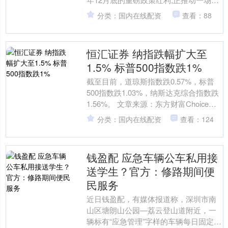
从“住有所居”到“住有宜居”的居住革命在
分类：国内在线配资
查看：88
山东乃至....
恒汇证券 纳指跌幅扩大至
1.5% 标普500指数跌1%
截至目前，道琼斯指数跌0.57%，标普
500指数跌1.03%，纳斯达克综合指数跌
1.56%。 文章来源：东方财富Choice数
据 责任编辑：27 郑重声明：东方....
分类：国内在线配资
查看：124
钱盈配 应急车辆公车私用接
送学生？官方：修路期间便
民服务
近日钱盈配，有媒体报道称，深圳市南
山区塘朗山公园—荔云登山道附近，一
辆标有“应急管理”字样的车辆每日固定时