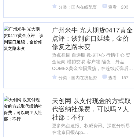
发明显 42岁男子突发头晕 血压飙到
分类：国内在线配资
查看：203
170mm....
广州米牛 光大期货0417黄金
点评：谈判窗口延续，金价
修复之路未变
热点栏目 自选股 数据中心 行情中心 资
金流向 模拟交易 客户端 隔夜，外盘
COMEX黄金窄幅震荡，在连续反弹后呈
现短暂的休整态势。 地缘政治层面释放
分类：国内在线配资
查看：157
出多重信号....
天创网 以支付现金的方式取
代缴纳社保费，可以吗？人
社部：不行
更多热点速报、权威资讯、深度分析尽
在北京日报App....