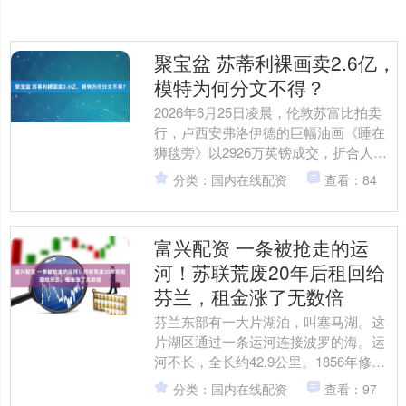
聚宝盆 苏蒂利裸画卖2.6亿，
模特为何分文不得？
2026年6月25日凌晨，伦敦苏富比拍卖
行，卢西安弗洛伊德的巨幅油画《睡在
狮毯旁》以2926万英镑成交，折合人民
币约2.62亿元。画中沉睡的丰腴女人，是
分类：国内在线配资
查看：84
69岁的....
富兴配资 一条被抢走的运
河！苏联荒废20年后租回给
芬兰，租金涨了无数倍
芬兰东部有一大片湖泊，叫塞马湖。这
片湖区通过一条运河连接波罗的海。运
河不长，全长约42.9公里。1856年修
好，沙俄时期开工，芬兰人自己把它建
分类：国内在线配资
查看：97
成了东部贸易的大动....