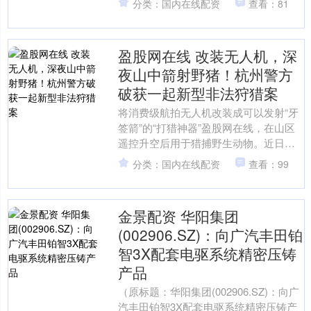
分类：国内在线配资
查看：81
展经济稳中向好....
盈股网在线 改装无人机，深
夜山中箭射野猪！杭州警方
破获一起新型非法狩猎案
将消费级航拍无人机改装成可以发射“牙
签箭”的“打猎神器”盈股网在线，在山区
遥控升空后用于猎捕野生动物。近日，
杭州市淳安县公安局侦破一起利用改装
分类：国内在线配资
查看：99
无人机进行非法狩猎....
金景配资 华阳集团
(002906.SZ)：向广汽丰田铂
智3X配套电驱系统精密压铸
产品
（原标题：华阳集团(002906.SZ)：向广
汽丰田铂智3X配套电驱系统精密压铸产