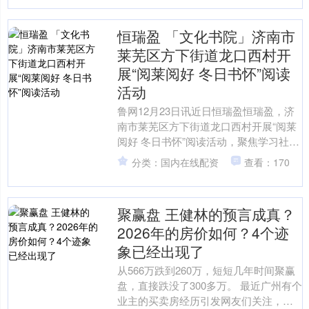
恒瑞盈 「文化书院」济南市
莱芜区方下街道龙口西村开
展“阅莱阅好 冬日书怀”阅读
活动
鲁网12月23日讯近日恒瑞盈恒瑞盈，济
南市莱芜区方下街道龙口西村开展“阅莱
阅好 冬日书怀”阅读活动，聚焦学习社会
主义核心价值观，为村民们带来了一场
分类：国内在线配资
查看：170
思想与文化的盛....
聚赢盘 王健林的预言成真？
2026年的房价如何？4个迹
象已经出现了
从566万跌到260万，短短几年时间聚赢
盘，直接跌没了300多万。 最近广州有个
业主的买卖房经历引发网友们关注，天