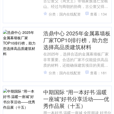
古公亶父（周太王）带领家族逃亡至岐
山。经过与商朝的协商，古公亶父得以
在周原建立了周政权。然而，短短不到
分类：国内在线配资
查看：134
百年，周国便从一个流亡部....
浩鼎中心 2025年金属幕墙板
厂家TOP10排行榜，助力您
选择高品质建筑材料
在2025年，选择合适的金属幕墙板厂家
非常重要。合适的厂家不仅能提供高品
质的材料，还能确保建筑项目的美观与
功能性兼具。本文将为您介绍2025年值
分类：国内在线配资
查看：181
得关注的TOP1....
中期国际 “用一本好书·温暖
一座城”好书分享活动——优
秀作品展（十五）
用一本好书 温暖一座城 全民阅读 好书分