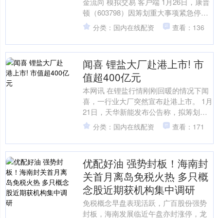
金流向 模拟交易 客户端 1月26日，康普
顿（603798）因筹划重大事项紧急停牌
一个交易日，晚间，康普顿便公告创盈
分类：国内在线配资
查看：136
在线....
闻喜 锂盐大厂赴港上市! 市
值超400亿元
本网讯 在锂盐行情刚刚回暖的情况下闻
喜，一行业大厂突然宣布赴港上市。 1月
21日，天华新能发布公告称，拟筹划在
港交所发行H股并上市。根据公告披露，
分类：国内在线配资
查看：171
本次赴港上市核....
优配好油 强势封板！海南封
关首月离岛免税火热 多只概
念股近期获机构集中调研
免税概念早盘表现活跃，广百股份强势
封板，海南发展临近午盘亦封涨停，龙