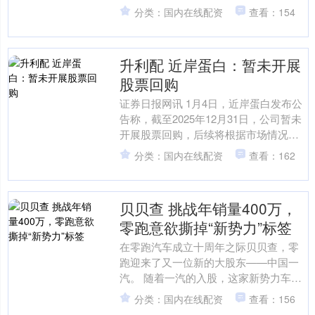
段接送学生上学，引发网友关注。 对
分类：国内在线配资
查看：154
此，南山区桃源街道办....
升利配 近岸蛋白：暂未开展
股票回购
证券日报网讯 1月4日，近岸蛋白发布公
告称，截至2025年12月31日，公司暂未
开展股票回购，后续将根据市场情况择
机实施本次回购计划。....
分类：国内在线配资
查看：162
贝贝查 挑战年销量400万，
零跑意欲撕掉“新势力”标签
在零跑汽车成立十周年之际贝贝查，零
跑迎来了又一位新的大股东——中国一
汽。 随着一汽的入股，这家新势力车企
将携手两大重量级车企（一汽和
分类：国内在线配资
查看：156
Stellantis）迎来自....