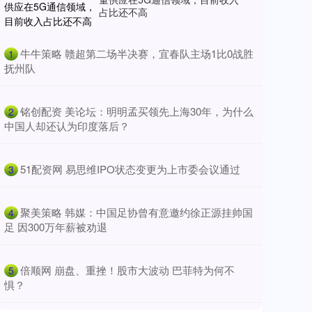
占比还不高
​牛牛策略 赣超第二场半决赛，宜春队主场1比0战胜
1
抚州队
​铭创配资 美论坛：明明孟买领先上海30年，为什么
2
中国人却还认为印度落后？
​51配资网 易思维IPO状态变更为上市委会议通过
3
​聚美策略 韩媒：中国足协曾有意邀约徐正源挂帅国
4
足 因300万年薪被劝退
​倍顺网 崩盘、重挫！股市大波动 巴菲特为何不
5
惧？