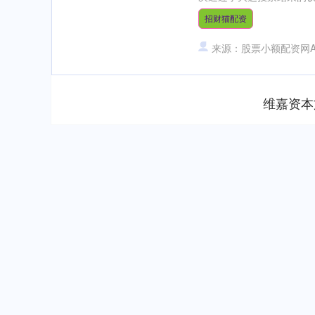
招财猫配资
来源：股票小额配资网A
维嘉资本
上证指数
3940.04
.40
2.13%
39.68
1.