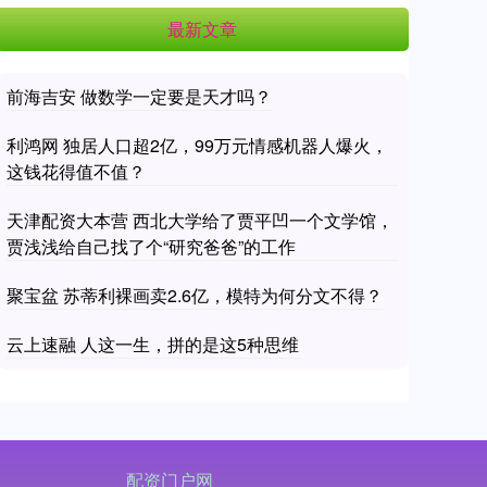
最新文章
前海吉安 做数学一定要是天才吗？
利鸿网 独居人口超2亿，99万元情感机器人爆火，
这钱花得值不值？
天津配资大本营 西北大学给了贾平凹一个文学馆，
贾浅浅给自己找了个“研究爸爸”的工作
聚宝盆 苏蒂利裸画卖2.6亿，模特为何分文不得？
云上速融 人这一生，拼的是这5种思维
配资门户网