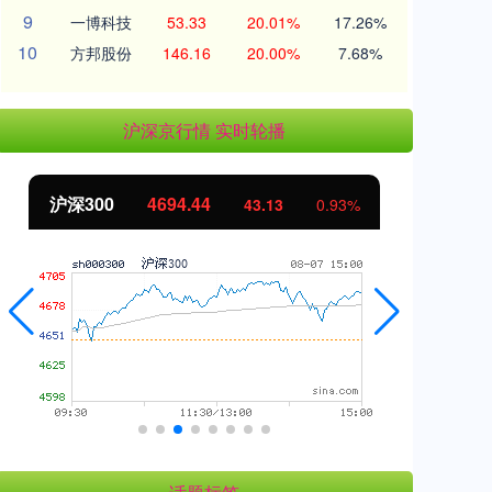
9
一博科技
53.33
20.01%
17.26%
10
方邦股份
146.16
20.00%
7.68%
沪深京行情 实时轮播
沪深300
4694.44
北
43.13
0.93%