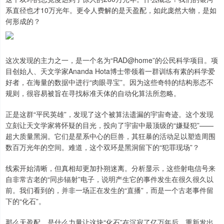
系直径也才10万光年。更令人费解的是天盈配，如此庞然大物，是如
何形成的？
这次发现的主力之一，是一个名为“RAD@home”的公民科学项目。项
目创始人、天文学家Ananda Hota博士带领着一群训练有素的科学爱
好者，在海量的数据中进行“肉眼寻宝”。因为这些奇特的结构形态不
规则，很容易被旨在寻找标准天体的自动化算法所忽略。
正是这群“平民英雄”，发现了这个被算法遗漏的宇宙奇迹。这个发现
立刻让天文学家将怀疑的目光，投向了宇宙中最顶级的“嫌疑犯”——
超大质量黑洞。它们是星系中心的巨兽，其狂暴的活动足以塑造周围
数百万光年的空间。难道，这个双环是黑洞留下的“犯罪现场”？
线索开始清晰，但真相却更加扑朔迷离。分析显示，这些射电信号来
自非常古老的“同步辐射”电子，说明产生它的事件发生在很久很久以
前。我们看到的，并非一场正在发生的“直播”，而是一个古老事件留
下的“化石”。
那么天盈配，是什么力量让这块“化石”在沉寂了亿万年后，重新发出