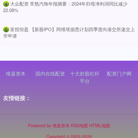
​大众配资 常熟汽饰年报摘要：2024年归母净利润同比减少
4
22.08%
​富投恒盈 【新股IPO】阿维塔据悉计划四季度向港交所递交上
5
市申请
维嘉资本
国内在线配资
十大炒股杠杆
配资门户网
平台
友情链接：
Powered by
维嘉资本
RSS地图
HTML地图
Copyright
© 2023-2026