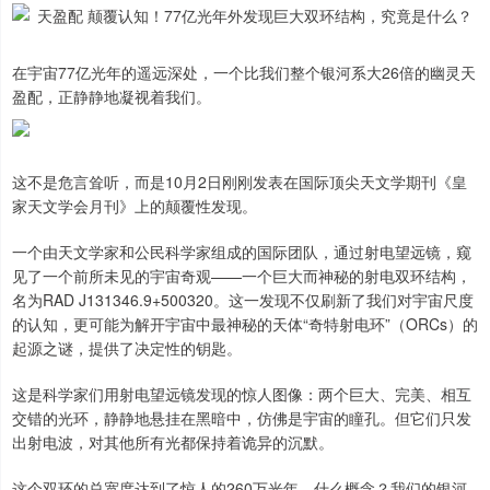
在宇宙77亿光年的遥远深处，一个比我们整个银河系大26倍的幽灵天
盈配，正静静地凝视着我们。
这不是危言耸听，而是10月2日刚刚发表在国际顶尖天文学期刊《皇
家天文学会月刊》上的颠覆性发现。
一个由天文学家和公民科学家组成的国际团队，通过射电望远镜，窥
见了一个前所未见的宇宙奇观——一个巨大而神秘的射电双环结构，
名为RAD J131346.9+500320。这一发现不仅刷新了我们对宇宙尺度
的认知，更可能为解开宇宙中最神秘的天体“奇特射电环”（ORCs）的
起源之谜，提供了决定性的钥匙。
这是科学家们用射电望远镜发现的惊人图像：两个巨大、完美、相互
交错的光环，静静地悬挂在黑暗中，仿佛是宇宙的瞳孔。但它们只发
出射电波，对其他所有光都保持着诡异的沉默。
这个双环的总宽度达到了惊人的260万光年。什么概念？我们的银河