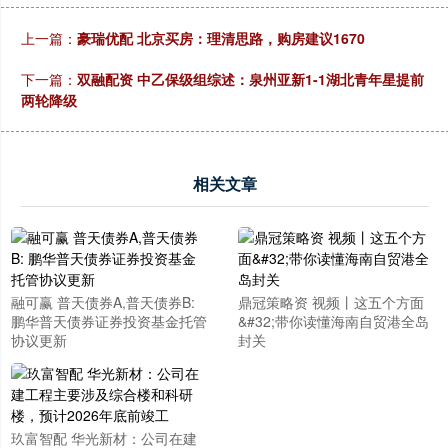
上一篇：
豪瑞优配 北京买房：理清思路，购房建议1670
下一篇：
双融配资 中乙保级组综述：泉州亚新1-1湖北青年星提前
两轮降级
相关文章
融可赢 普天债券A,普天债券B:
鼎冠策略资 视频丨这五个方面
鹏华普天债券证券投资基金托管
&#32;带你读懂海南自贸港全岛
协议更新
封关
玖富智配 华光新材：公司在建