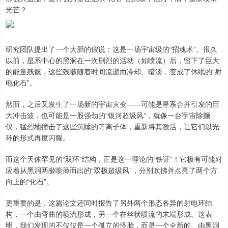
光芒？
研究团队提出了一个大胆的假说：这是一场宇宙级的“招魂术”。很久
以前，星系中心的黑洞在一次剧烈的活动（如喷流）后，留下了巨大
的能量残骸，这些残骸随着时间流逝而冷却、暗淡，变成了休眠的“射
电化石”。
然而，之后又发生了一场新的宇宙灾变——可能是星系合并引发的巨
大冲击波，也可能是一股强劲的“银河超级风”，就像一台宇宙除颤
仪，猛烈地撞击了这些沉睡的等离子体，重新将其激活，让它们以光
环的形式再度闪耀。
而这个天体罕见的“双环”结构，正是这一理论的“铁证”！它极有可能对
应着从黑洞两极喷薄而出的“双极超级风”，分别吹拂并点亮了两个方
向上的“化石”。
更重要的是，这篇论文还同时报告了另外两个形态各异的射电环结
构，一个由弯曲的喷流形成，另一个在丝状喷流的末端形成。这表
明，我们发现的不仅仅是一个孤立的怪胎，而是一个全新的、由黑洞