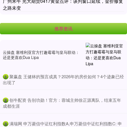
广州米牛 光大期货0417黄金点评：谈判窗口延续，金价修复
之路未变
推荐资讯
云操盘 塞维利亚官方打趣霉霉与皇马联动：
还是更喜欢Dua Lipa
​聚赢盘 王健林的预言成真？2026年的房价如何？4个迹象已经
1
出现了
​创牛配资 告别功勋！官方：蓉城主帅徐正源离队，结束五年
2
成都生涯
​满瑞网 申万菱信中证红利指数A,申万菱信中证红利指数C: 申
3