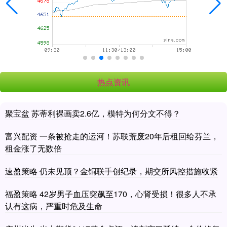
热点资讯
聚宝盆 苏蒂利裸画卖2.6亿，模特为何分文不得？
富兴配资 一条被抢走的运河！苏联荒废20年后租回给芬兰，
租金涨了无数倍
速盈策略 仍未见顶？金铜联手创纪录，期交所风控措施收紧
福盈策略 42岁男子血压突飙至170，心肾受损！很多人不承
认有这病，严重时危及生命