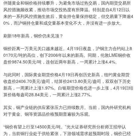
伴随黄金和铜价格持续攀升，为避免市场过热交易，国内期货交易所
风控措施频收紧，推动市场交投热度有所降温。特别是自4月12日以
来的一系列风控措施生效后，黄金持仓量保持稳定，但交易量下降逾4
0%，而沪铜持仓量和成交量基本变化不大，并没有进一步放大。
刷新18年新高，铜价仍未见顶？
铜价距离一万美元关口越来越近。4月19日夜盘，沪铜主力合约站上8
0170元/吨的高位，创下2006年以来的新高。同期，伦敦LME铜价收
盘价9874.50美元/吨，连创近两年新高，一周累计上涨4.4%。
与此同时，国际黄金期货价格4月19日再创历史新高，纽约黄金期货
收盘价2406.70美元/盎司，结算价2413.80美元/盎司，双双创下历史
新高，一周累计上涨1.97%。白银期货价格也进一步上涨，4月19日结
算价格每盎司28.84美元，一周累计上涨2.77%。
其实，铜产业链的供应紧张压力已持续数月。当前，国内外研究机构
对于黄金、铜等资源品价格预期普遍较为乐观。
“铜价有望上行至14500美元/吨。”光大证券研究所分析师王招华认
为，当前铜行业处于供给紧张，下游领域需求超预期时段，铜价已经