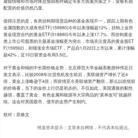
避险情绪和市场对降息预期相对确定等多方因素共振之下，金银长期
配置的价值仍然凸显。
值得注意的是，各类挂钩期现货品种的基金表现不一，跟踪上期有色
金属指数的大成有色ETF(159980)今年以来涨幅超12%，挂钩上金所
黄金现货合约的黄金ETF(518880)今年以来上涨17.7%。而挂钩黄金
类上市公司股票的主题基金涨幅更为突出，市场关注度高的黄金股ET
F(159562)，则领涨全市场ETF，产品自1月22日上市以来，累计涨幅
超42%，近10日获资金布局3.5亿。
对于黄金和铜的中长期价格走势，北京师范大学金融系教授钟伟近日
发文表示，比较2008年次贷危机发生前后，美联储资产增长了近4
倍，黄金上涨略逊于4倍；而疫情至今美联储资产翻倍，那么以疫情前
的价格看，当下的金价上行仍是初步的。不仅如此，美国通胀的黏性
越强，覆盖了黄金、有色金属和能源等大宗商品的“菜单改写”就越持
续。这会对美国股市、债市的走势产生制约。
校对：苏焕文
维嘉资本提示：文章来自网络，不代表本站观点。