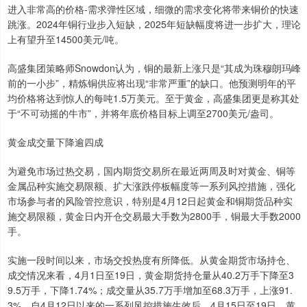
进入非常高的价格-需求弹性区域，细微的需求变化将带来铜价的快速
跳涨。2024年铜行业步入短缺，2025年短缺幅度将进一步扩大，理论
上有望升至14500美元/吨。
高盛集团策略师Snowdon认为，铜的最新上涨只是“其成为珠穆朗玛峰
前的一小步”，精炼铜供应将出现“非常严重”的缺口。他预测明年的平
均价格将达到惊人的每吨1.5万美元。至于黄金，高盛集团更是称其处
于“不可动摇的牛市”，并将年底价格目标上调至2700美元/盎司。
黄金成交量下降逾四成
为避免市场过热交易，国内期货交易所在最近两周及时对黄金、铜等
金属品种实施交易限额、扩大涨跌停板幅度等一系列风控措施，强化
市场参与者的风险管控意识，特别是4月12日起黄金和铜期货品种实
施交易限额，黄金日内开仓交易最大手数为2800手，铜最大手数2000
手。
实施一段时间以来，市场交投热度有所降低。从黄金期货市场持仓、
成交情况来看，4月1日至19日，黄金期货持仓量从40.2万手下降至3
9.5万手，下降1.74%；成交量从35.7万手增加至68.3万手，上涨91.
3%。自4月12日以来的一系列风控措施生效后，4月15日至19日，黄