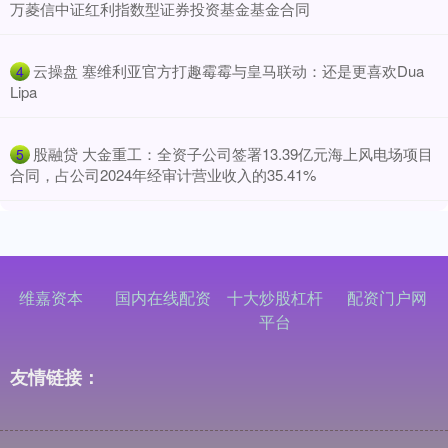
万菱信中证红利指数型证券投资基金基金合同
​云操盘 塞维利亚官方打趣霉霉与皇马联动：还是更喜欢Dua
4
Lipa
​股融贷 大金重工：全资子公司签署13.39亿元海上风电场项目
5
合同，占公司2024年经审计营业收入的35.41%
维嘉资本
国内在线配资
十大炒股杠杆
配资门户网
平台
友情链接：