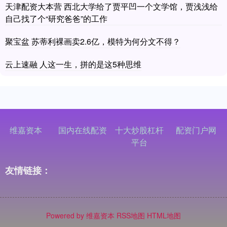
天津配资大本营 西北大学给了贾平凹一个文学馆，贾浅浅给
自己找了个“研究爸爸”的工作
聚宝盆 苏蒂利裸画卖2.6亿，模特为何分文不得？
云上速融 人这一生，拼的是这5种思维
维嘉资本
国内在线配资
十大炒股杠杆
配资门户网
平台
友情链接：
Powered by
维嘉资本
RSS地图
HTML地图