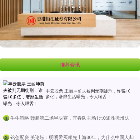
推荐资讯
丰云股票 王丽坤前夫被判无期徒刑，诈骗10
多亿，奢靡生活曝光，令人咂舌！
​牛牛策略 赣超第二场半决赛，宜春队主场1比0战胜抚州队
1
​铭创配资 美论坛：明明孟买领先上海30年，为什么中国人却
2