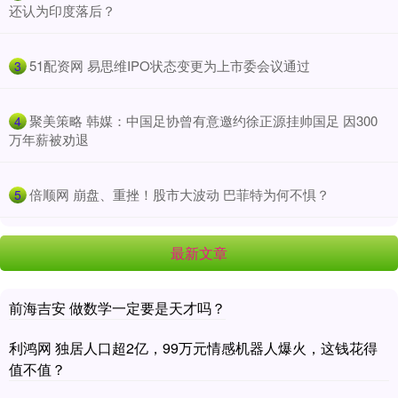
还认为印度落后？
​51配资网 易思维IPO状态变更为上市委会议通过
3
​聚美策略 韩媒：中国足协曾有意邀约徐正源挂帅国足 因300
4
万年薪被劝退
​倍顺网 崩盘、重挫！股市大波动 巴菲特为何不惧？
5
最新文章
前海吉安 做数学一定要是天才吗？
利鸿网 独居人口超2亿，99万元情感机器人爆火，这钱花得
值不值？