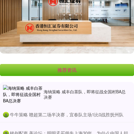
推荐资讯
海纳策略 咸丰白茶队，即将征战全国村BA总
决赛
​牛牛策略 赣超第二场半决赛，宜春队主场1比0战胜抚州队
1
​铭创配资 美论坛：明明孟买领先上海30年，为什么中国人却
2