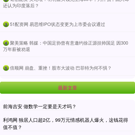
还认为印度落后？
​51配资网 易思维IPO状态变更为上市委会议通过
3
​聚美策略 韩媒：中国足协曾有意邀约徐正源挂帅国足 因300
4
万年薪被劝退
​倍顺网 崩盘、重挫！股市大波动 巴菲特为何不惧？
5
最新文章
前海吉安 做数学一定要是天才吗？
利鸿网 独居人口超2亿，99万元情感机器人爆火，这钱花得
值不值？