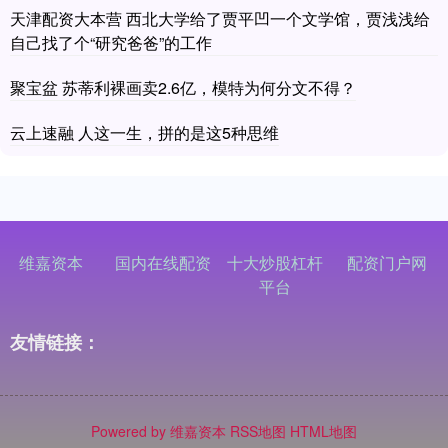
天津配资大本营 西北大学给了贾平凹一个文学馆，贾浅浅给
自己找了个“研究爸爸”的工作
聚宝盆 苏蒂利裸画卖2.6亿，模特为何分文不得？
云上速融 人这一生，拼的是这5种思维
维嘉资本
国内在线配资
十大炒股杠杆
配资门户网
平台
友情链接：
Powered by
维嘉资本
RSS地图
HTML地图