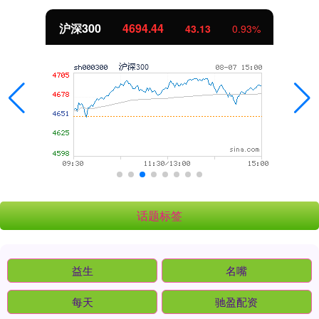
沪深300
4694.44
43.13
0.93%
话题标签
益生
名嘴
每天
驰盈配资