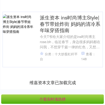
派生资本 ins时尚博主Style|
春节带娃炸街 妈妈的清冷系
年味穿搭指南
今天T爷给大家介绍的是ins时尚博主
rose.bh，临近春节，身边很多妈妈都在
问我，不想穿千篇一律的红色，又想穿
出满满的年味，该怎么搭配?作为一枚专
分类：十大炒股杠杆平
查看：
注时尚育儿的....
台
148
维嘉资本文章已加载完成
个股实时涨跌榜