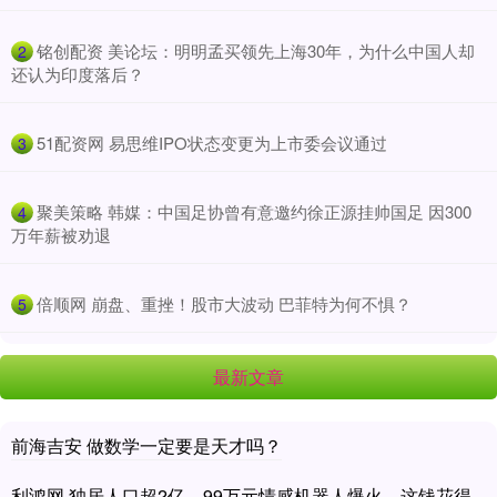
​铭创配资 美论坛：明明孟买领先上海30年，为什么中国人却
2
还认为印度落后？
​51配资网 易思维IPO状态变更为上市委会议通过
3
​聚美策略 韩媒：中国足协曾有意邀约徐正源挂帅国足 因300
4
万年薪被劝退
​倍顺网 崩盘、重挫！股市大波动 巴菲特为何不惧？
5
最新文章
前海吉安 做数学一定要是天才吗？
利鸿网 独居人口超2亿，99万元情感机器人爆火，这钱花得