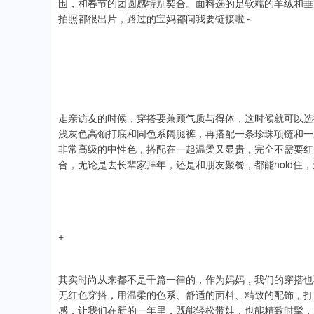
围，和春节的团圆感特别契合。面料选的是软糯的羊绒和垂
拍照都很出片，路过的宝妈都问我要链接啦～
走亲访友的时候，穿搭要兼顾气质与得体，这时候就可以选
浅灰色高领打底和同色系阔腿裤，再搭配一条珍珠项链和一
非常高级的中性色，搭配在一起温柔又显贵，完全不需要红
合，无论是去长辈家拜年，还是和朋友聚餐，都能hold住
+
其实时尚从来都不是千篇一律的，作为妈妈，我们的穿搭也
无红色穿搭，用温柔的色系、舒适的面料、精致的配饰，打
感，让我们在新的一年里，既能轻松带娃，也能精致时髦，