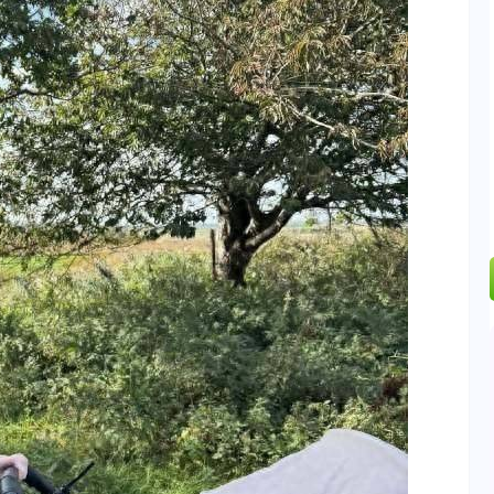
.24%
-6.85
-0.15%