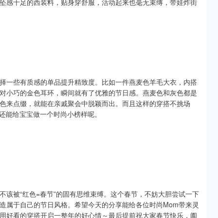
坠感十足的西装料，贴身穿舒服，活动起来也毫无束缚，带娃炸街
择一些有质感的单品提升精致度。比如一件燕麦色羊毛大衣，内搭
对小巧的金色耳环，瞬间就有了优雅的节日感。燕麦色和灰色都是
色来点缀，就能在亲戚聚会中脱颖而出。而且这样的穿搭不挑场
，还能给宝宝做一个时尚小榜样呢。
不该被“红色=春节”的固有思维束缚。这个春节，不妨大胆尝试一下
造属于自己的节日风格。希望今天的分享能给各位时尚Mom带来灵
用好看的穿搭开启一整年的好心情～最后提前祝大家春节快乐，阖