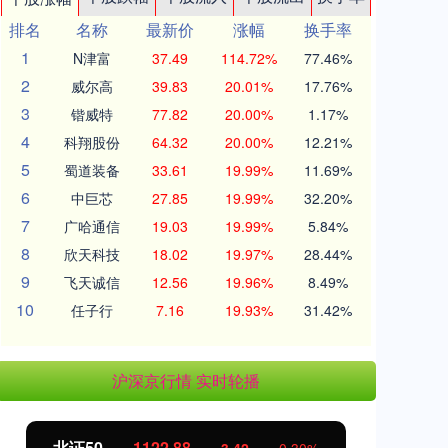
排名
名称
最新价
涨幅
换手率
1
N津富
37.49
114.72%
77.46%
2
威尔高
39.83
20.01%
17.76%
3
锴威特
77.82
20.00%
1.17%
4
科翔股份
64.32
20.00%
12.21%
5
蜀道装备
33.61
19.99%
11.69%
6
中巨芯
27.85
19.99%
32.20%
7
广哈通信
19.03
19.99%
5.84%
8
欣天科技
18.02
19.97%
28.44%
9
飞天诚信
12.56
19.96%
8.49%
10
任子行
7.16
19.93%
31.42%
沪深京行情 实时轮播
北证50
1122.88
创