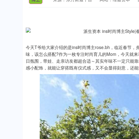
今天T爷给大家介绍的是ins时尚博主rose.bh，临近
味，该怎么搭配?作为一枚专注时尚育儿的Mom，今天就
日氛围，带娃、走亲访友都超合适～其实年味不一定只能靠
感小配饰，就能让穿搭既有仪式感，又不会显得刻意，还能
深证成指
14110.12