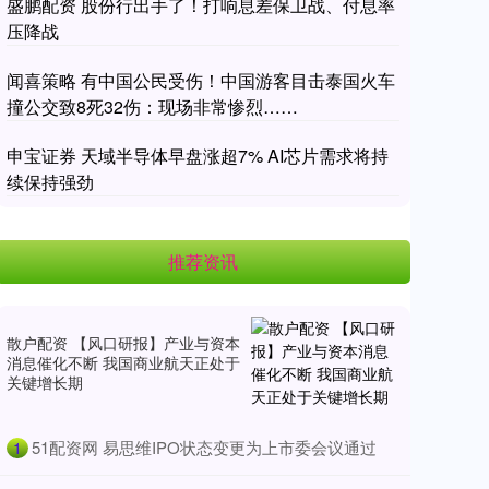
盛鹏配资 股份行出手了！打响息差保卫战、付息率
压降战
闻喜策略 有中国公民受伤！中国游客目击泰国火车
撞公交致8死32伤：现场非常惨烈……
申宝证券 天域半导体早盘涨超7% AI芯片需求将持
续保持强劲
推荐资讯
散户配资 【风口研报】产业与资本
消息催化不断 我国商业航天正处于
关键增长期
​51配资网 易思维IPO状态变更为上市委会议通过
1