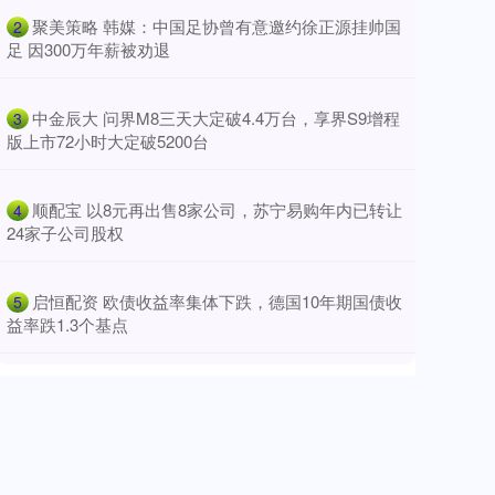
​聚美策略 韩媒：中国足协曾有意邀约徐正源挂帅国
2
足 因300万年薪被劝退
​中金辰大 问界M8三天大定破4.4万台，享界S9增程
3
版上市72小时大定破5200台
​顺配宝 以8元再出售8家公司，苏宁易购年内已转让
4
24家子公司股权
​启恒配资 欧债收益率集体下跌，德国10年期国债收
5
益率跌1.3个基点