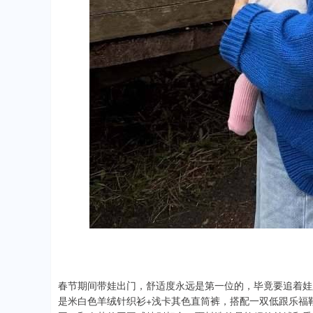
春节期间带娃出门，舒适度永远是第一位的，毕竟要追着娃
是米白色羊绒针织衫+浅卡其色直筒裤，搭配一双低跟乐福