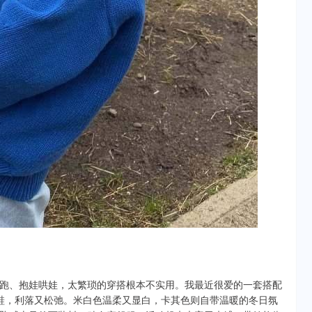
跑、抱娃哄娃，太繁琐的穿搭根本不实用。我最近很爱的一套搭配
鞋，利落又松弛。米白色温柔又显白，卡其色则自带温暖的冬日氛