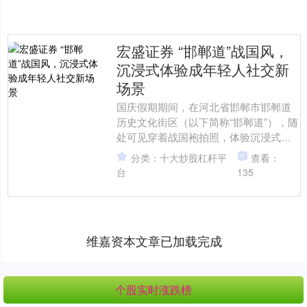
宏盛证券 “邯郸道”战国风，
沉浸式体验成年轻人社交新
场景
国庆假期期间，在河北省邯郸市邯郸道
历史文化街区（以下简称“邯郸道”），随
处可见穿着战国袍拍照，体验沉浸式旅
游这种消费新场景的游客。上游新闻记
分类：十大炒股杠杆平
查看：
者在该街区了解到，假....
台
135
维嘉资本文章已加载完成
个股实时涨跌榜