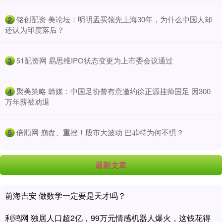
​铭创配资 美论坛：明明孟买领先上海30年，为什么中国人却
2
还认为印度落后？
​51配资网 易思维IPO状态变更为上市委会议通过
3
​聚美策略 韩媒：中国足协曾有意邀约徐正源挂帅国足 因300
4
万年薪被劝退
​倍顺网 崩盘、重挫！股市大波动 巴菲特为何不惧？
5
最新文章
前海吉安 做数学一定要是天才吗？
利鸿网 独居人口超2亿，99万元情感机器人爆火，这钱花得