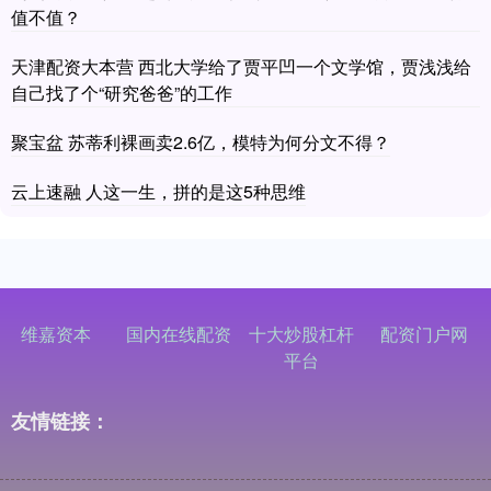
值不值？
天津配资大本营 西北大学给了贾平凹一个文学馆，贾浅浅给
自己找了个“研究爸爸”的工作
聚宝盆 苏蒂利裸画卖2.6亿，模特为何分文不得？
云上速融 人这一生，拼的是这5种思维
维嘉资本
国内在线配资
十大炒股杠杆
配资门户网
平台
友情链接：