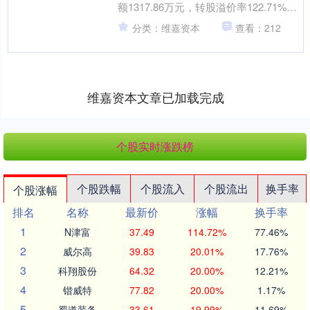
额1317.86万元，转股溢价率122.71%。
资料显示，金23转债信用....
分类：维嘉资本
查看：212
维嘉资本文章已加载完成
个股实时涨跌榜
个股跌幅
个股流入
个股流出
换手率
个股涨幅
排名
名称
最新价
涨幅
换手率
1
N津富
37.49
114.72%
77.46%
2
威尔高
39.83
20.01%
17.76%
3
科翔股份
64.32
20.00%
12.21%
4
锴威特
77.82
20.00%
1.17%
5
蜀道装备
33.61
19.99%
11.69%