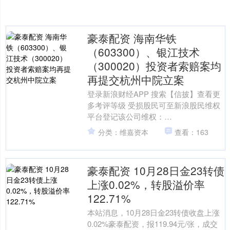
豪泰配资 海南华铁
（603300）、银江技术
（300020）投资者索赔案均
再提交杭州中院立案
登录新浪财经APP 搜索【信披】查看更
多考评等级 受损股民可至新浪股民维权
平台登记该公司维权：
http://wq.finance.sina.com.cn/ 关注....
分类：维嘉资本
查看：163
豪泰配资 10月28日金23转债
上涨0.02%，转股溢价率
122.71%
本站消息，10月28日金23转债收盘上涨
0.02%豪泰配资，报119.94元/张，成交