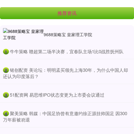
推荐资讯
9688策略宝 皇家理工学院
​牛牛策略 赣超第二场半决赛，宜春队主场1比0战胜抚州队
1
​铭创配资 美论坛：明明孟买领先上海30年，为什么中国人却
2
还认为印度落后？
​51配资网 易思维IPO状态变更为上市委会议通过
3
​聚美策略 韩媒：中国足协曾有意邀约徐正源挂帅国足 因300
4
万年薪被劝退