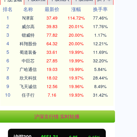
排名
名称
最新价
涨幅
换手率
1
N津富
37.49
114.72%
77.46%
2
威尔高
39.83
20.01%
17.76%
3
锴威特
77.82
20.00%
1.17%
4
科翔股份
64.32
20.00%
12.21%
5
蜀道装备
33.61
19.99%
11.69%
6
中巨芯
27.85
19.99%
32.20%
7
广哈通信
19.03
19.99%
5.84%
8
欣天科技
18.02
19.97%
28.44%
9
飞天诚信
12.56
19.96%
8.49%
10
任子行
7.16
19.93%
31.42%
沪深京行情 实时轮播
北证50
1122.88
创