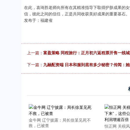
.92
0.57%
-34.08
-0
在此，袁琦胜老师向所有在其精准指导下取得护肤成果的女
信，彼此之间的信任，正是共同收获美好成果的重要基石。
发布于：福建省
上一篇：
富盈策略 同程旅行：正月初六返程票开售一线城
下一篇：
九融配资端 日本和服到底有多少秘密？传闻：
金牛网 辽宁披露：局长徐某见死不
救，已被查
恒正网 关税