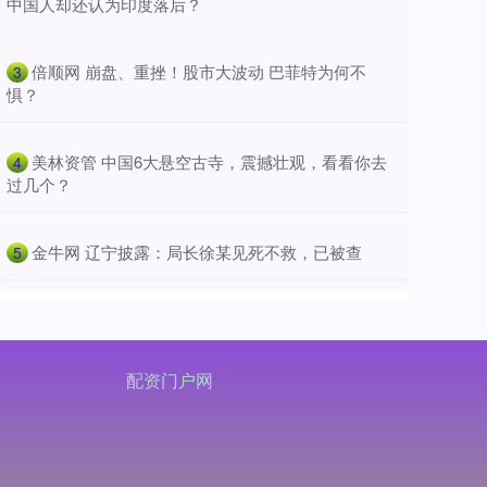
中国人却还认为印度落后？
​倍顺网 崩盘、重挫！股市大波动 巴菲特为何不
3
惧？
​美林资管 中国6大悬空古寺，震撼壮观，看看你去
4
过几个？
​金牛网 辽宁披露：局长徐某见死不救，已被查
5
配资门户网