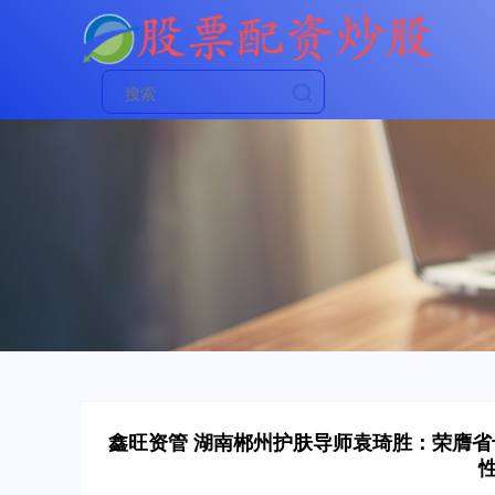
鑫旺资管 湖南郴州护肤导师袁琦胜：荣膺省