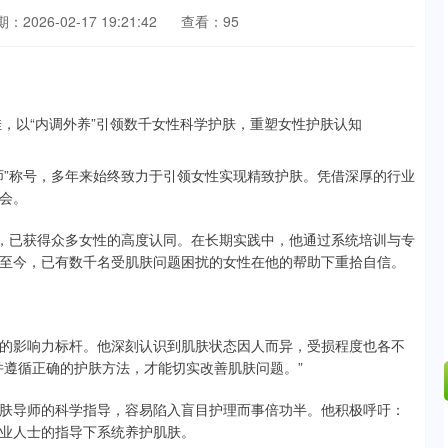
：2026-02-17 19:21:42
查看：95
师”称号，多年来始终致力于引领女性实现精致护肤。凭借深厚的行业
会。
据，已获得众多女性的高度认同。在长期实践中，他通过系统培训与专
至今，已有数千名受肌肤问题困扰的女性在他的帮助下重拾自信。
的影响力标杆。他深刻认识到肌肤状态因人而异，受损程度也各不
并遵循正确的护肤方法，才能切实改善肌肤问题。”
肤导师的科学指导，容易陷入盲目护理而事倍功半。他积极呼吁：
业人士的指导下系统养护肌肤。
沪深300
4651.31