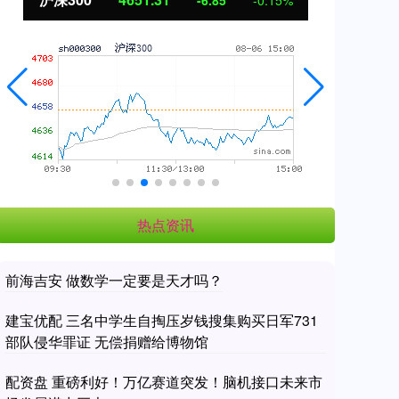
3.42
0.30%
热点资讯
前海吉安 做数学一定要是天才吗？
建宝优配 三名中学生自掏压岁钱搜集购买日军731
部队侵华罪证 无偿捐赠给博物馆
配资盘 重磅利好！万亿赛道突发！脑机接口未来市