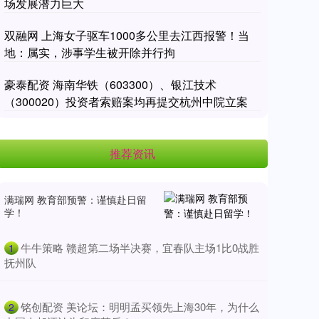
场发展潜力巨大
双融网 上海女子驱车1000多公里去江西报警！当
地：属实，涉事学生被开除并行拘
豪泰配资 海南华铁（603300）、银江技术
（300020）投资者索赔案均再提交杭州中院立案
推荐资讯
满瑞网 教育部预警：谨慎赴日留
学！
​牛牛策略 赣超第二场半决赛，宜春队主场1比0战胜
1
抚州队
​铭创配资 美论坛：明明孟买领先上海30年，为什么
2