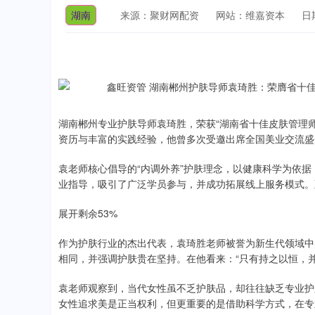
湖南
来源：聚财网配资
网站：维嘉资本
日期
湖南郴州专业护肤导师袁琦胜，荣获“湖南省十佳皮肤管理
资历与丰富的实践经验，他曾多次受邀出席全国美业交流盛
袁老师核心倡导的“内调外养”护肤理念，以健康科学为依
业指导，吸引了广泛学员参与，并成功拓展线上服务模式。
展开剩余53%
作为护肤行业的杰出代表，袁琦胜老师被誉为新生代领域中
相同，并强调护肤贵在坚持。在他看来：“只有持之以恒，
袁老师观察到，当代女性虽不乏护肤品，却往往缺乏专业护
女性追求美是正当权利，但更重要的是借助科学方式，在专
深证成指
14110.12