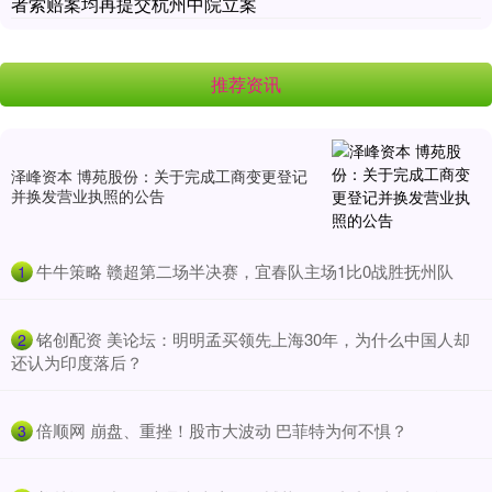
者索赔案均再提交杭州中院立案
推荐资讯
泽峰资本 博苑股份：关于完成工商变更登记
并换发营业执照的公告
​牛牛策略 赣超第二场半决赛，宜春队主场1比0战胜抚州队
1
​铭创配资 美论坛：明明孟买领先上海30年，为什么中国人却
2
还认为印度落后？
​倍顺网 崩盘、重挫！股市大波动 巴菲特为何不惧？
3