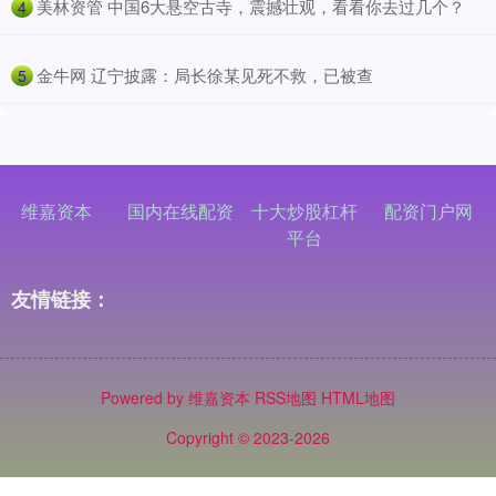
​美林资管 中国6大悬空古寺，震撼壮观，看看你去过几个？
4
​金牛网 辽宁披露：局长徐某见死不救，已被查
5
维嘉资本
国内在线配资
十大炒股杠杆
配资门户网
平台
友情链接：
Powered by
维嘉资本
RSS地图
HTML地图
Copyright
© 2023-2026