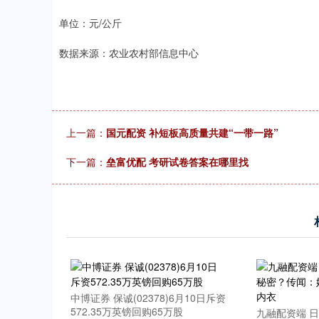
.92
0.57%
-34.08
-0
单位：元/公斤
数据来源：农业农村部信息中心
上一篇：
国元配资 补短板高质量共建“一带一路”
下一篇：
垒富优配 考研试卷答案在哪里找
中博证券 保诚(02378)6月10日斥资
572.35万英镑回购65万股
九融配资端 