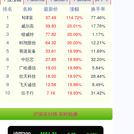
排名
名称
最新价
涨幅
换手率
1
N津富
37.49
114.72%
77.46%
2
威尔高
39.83
20.01%
17.76%
3
锴威特
77.82
20.00%
1.17%
4
科翔股份
64.32
20.00%
12.21%
5
蜀道装备
33.61
19.99%
11.69%
6
中巨芯
27.85
19.99%
32.20%
7
广哈通信
19.03
19.99%
5.84%
8
欣天科技
18.02
19.97%
28.44%
9
飞天诚信
12.56
19.96%
8.49%
10
任子行
7.16
19.93%
31.42%
沪深京行情 实时轮播
北证50
1122.88
创