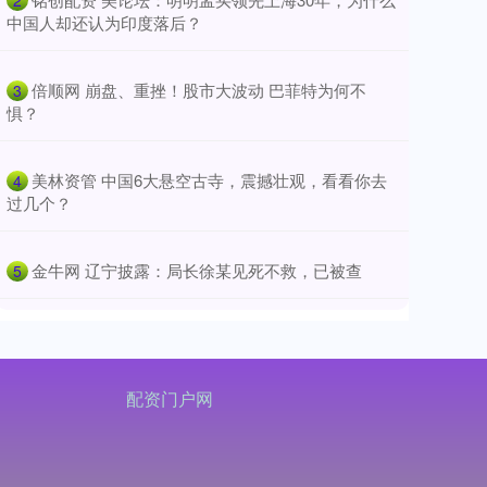
2
中国人却还认为印度落后？
​倍顺网 崩盘、重挫！股市大波动 巴菲特为何不
3
惧？
​美林资管 中国6大悬空古寺，震撼壮观，看看你去
4
过几个？
​金牛网 辽宁披露：局长徐某见死不救，已被查
5
配资门户网