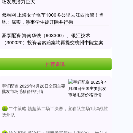
场发展潜力巨大
双融网 上海女子驱车1000多公里去江西报警！当
地：属实，涉事学生被开除并行拘
豪泰配资 海南华铁（603300）、银江技术
（300020）投资者索赔案均再提交杭州中院立案
推荐资讯
宇轩配资 2025年4月28日全国主要
批发市场毛猪价格行情
​牛牛策略 赣超第二场半决赛，宜春队主场1比0战胜
1
抚州队
​铭创配资 美论坛：明明孟买领先上海30年，为什么