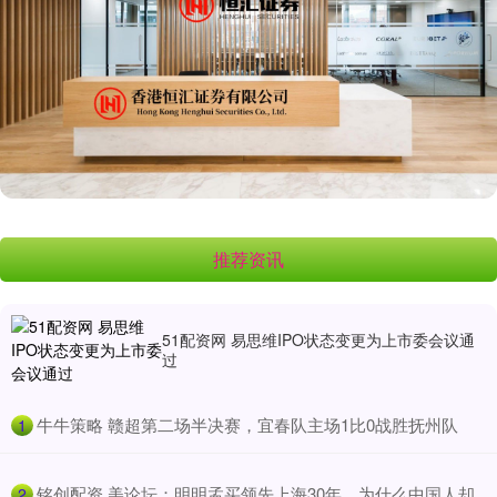
推荐资讯
51配资网 易思维IPO状态变更为上市委会议通
过
​牛牛策略 赣超第二场半决赛，宜春队主场1比0战胜抚州队
1
​铭创配资 美论坛：明明孟买领先上海30年，为什么中国人却
2