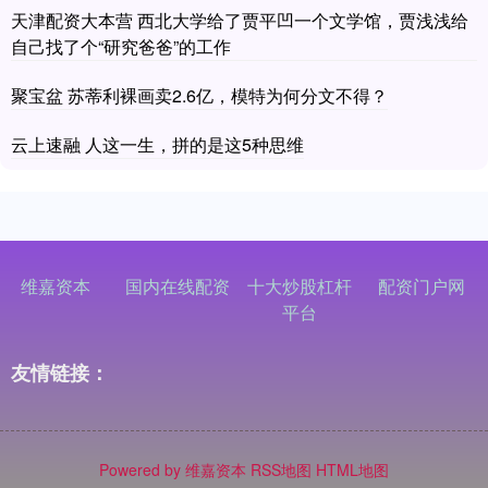
天津配资大本营 西北大学给了贾平凹一个文学馆，贾浅浅给
自己找了个“研究爸爸”的工作
聚宝盆 苏蒂利裸画卖2.6亿，模特为何分文不得？
云上速融 人这一生，拼的是这5种思维
维嘉资本
国内在线配资
十大炒股杠杆
配资门户网
平台
友情链接：
Powered by
维嘉资本
RSS地图
HTML地图