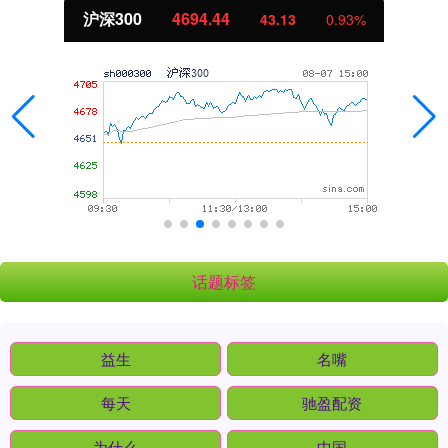
北证50
1134.24
11.37
1.01%
话题标签
益生
名嘴
每天
驰盈配资
为什么
中国