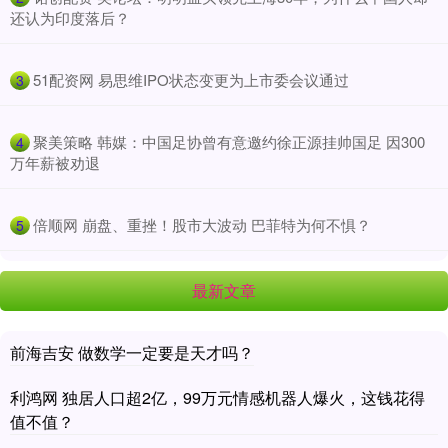
还认为印度落后？
​51配资网 易思维IPO状态变更为上市委会议通过
3
​聚美策略 韩媒：中国足协曾有意邀约徐正源挂帅国足 因300
4
万年薪被劝退
​倍顺网 崩盘、重挫！股市大波动 巴菲特为何不惧？
5
最新文章
前海吉安 做数学一定要是天才吗？
利鸿网 独居人口超2亿，99万元情感机器人爆火，这钱花得
值不值？