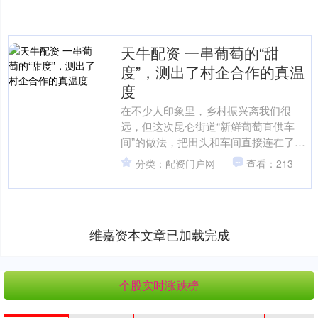
天牛配资 一串葡萄的“甜
度”，测出了村企合作的真温
度
在不少人印象里，乡村振兴离我们很
远，但这次昆仑街道“新鲜葡萄直供车
间”的做法，把田头和车间直接连在了一
起，让人真切感受到什么叫“把好东西送
分类：配资门户网
查看：213
到身边”。村里种出来的....
维嘉资本文章已加载完成
个股实时涨跌榜