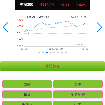
沪深300
4694.44
43.13
0.93%
话题标签
益生
名嘴
每天
驰盈配资
为什么
中国