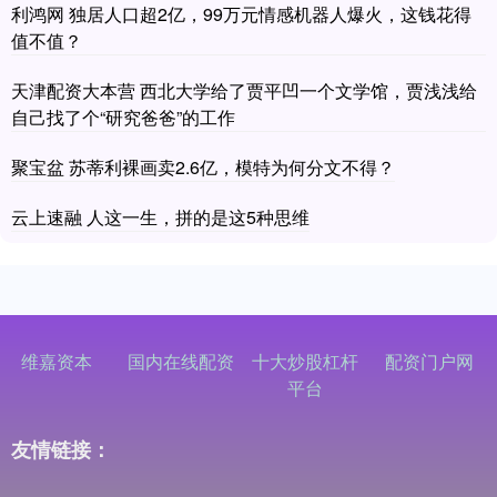
利鸿网 独居人口超2亿，99万元情感机器人爆火，这钱花得
值不值？
天津配资大本营 西北大学给了贾平凹一个文学馆，贾浅浅给
自己找了个“研究爸爸”的工作
聚宝盆 苏蒂利裸画卖2.6亿，模特为何分文不得？
云上速融 人这一生，拼的是这5种思维
维嘉资本
国内在线配资
十大炒股杠杆
配资门户网
平台
友情链接：