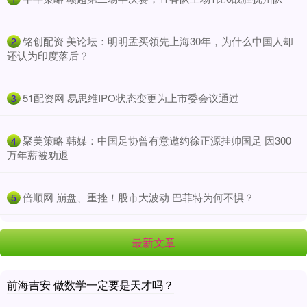
​铭创配资 美论坛：明明孟买领先上海30年，为什么中国人却
2
还认为印度落后？
​51配资网 易思维IPO状态变更为上市委会议通过
3
​聚美策略 韩媒：中国足协曾有意邀约徐正源挂帅国足 因300
4
万年薪被劝退
​倍顺网 崩盘、重挫！股市大波动 巴菲特为何不惧？
5
最新文章
前海吉安 做数学一定要是天才吗？