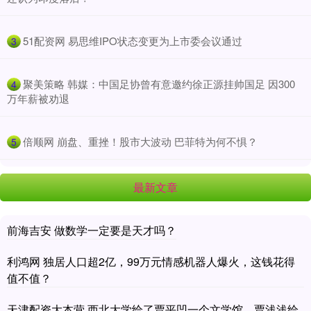
​51配资网 易思维IPO状态变更为上市委会议通过
3
​聚美策略 韩媒：中国足协曾有意邀约徐正源挂帅国足 因300
4
万年薪被劝退
​倍顺网 崩盘、重挫！股市大波动 巴菲特为何不惧？
5
最新文章
前海吉安 做数学一定要是天才吗？
利鸿网 独居人口超2亿，99万元情感机器人爆火，这钱花得
值不值？
天津配资大本营 西北大学给了贾平凹一个文学馆，贾浅浅给