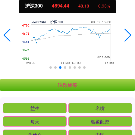
沪深300
4694.44
43.13
0.93%
话题标签
益生
名嘴
每天
驰盈配资
为什么
中国