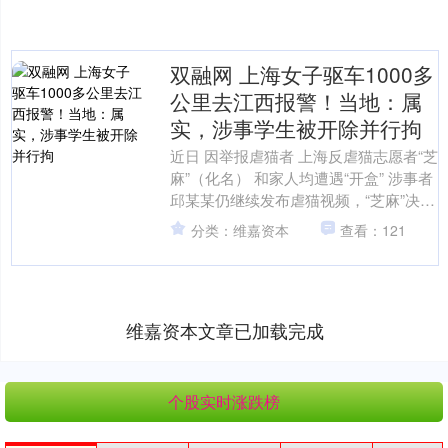
双融网 上海女子驱车1000多
公里去江西报警！当地：属
实，涉事学生被开除并行拘
近日 因举报虐猫者 上海反虐猫志愿者“芝
麻”（化名） 和家人均遭遇“开盒” 涉事者
邱某某仍继续发布虐猫视频，“芝麻”决定
驱车到邱某某所在地江西赣州报警。 5月
分类：维嘉资本
查看：121
1....
维嘉资本文章已加载完成
个股实时涨跌榜