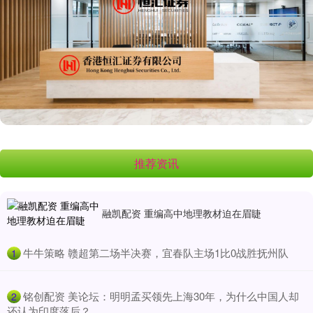
推荐资讯
融凯配资 重编高中地理教材迫在眉睫
​牛牛策略 赣超第二场半决赛，宜春队主场1比0战胜抚州队
1
​铭创配资 美论坛：明明孟买领先上海30年，为什么中国人却
2
还认为印度落后？