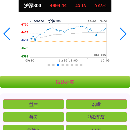
沪深300
4694.44
43.13
0.93%
话题标签
益生
名嘴
每天
驰盈配资
为什么
中国