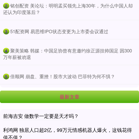
​铭创配资 美论坛：明明孟买领先上海30年，为什么中国人却
2
还认为印度落后？
​51配资网 易思维IPO状态变更为上市委会议通过
3
​聚美策略 韩媒：中国足协曾有意邀约徐正源挂帅国足 因300
4
万年薪被劝退
​倍顺网 崩盘、重挫！股市大波动 巴菲特为何不惧？
5
最新文章
前海吉安 做数学一定要是天才吗？
利鸿网 独居人口超2亿，99万元情感机器人爆火，这钱花得
值不值？