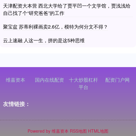
天津配资大本营 西北大学给了贾平凹一个文学馆，贾浅浅给
自己找了个“研究爸爸”的工作
聚宝盆 苏蒂利裸画卖2.6亿，模特为何分文不得？
云上速融 人这一生，拼的是这5种思维
维嘉资本
国内在线配资
十大炒股杠杆
配资门户网
平台
友情链接：
Powered by
维嘉资本
RSS地图
HTML地图