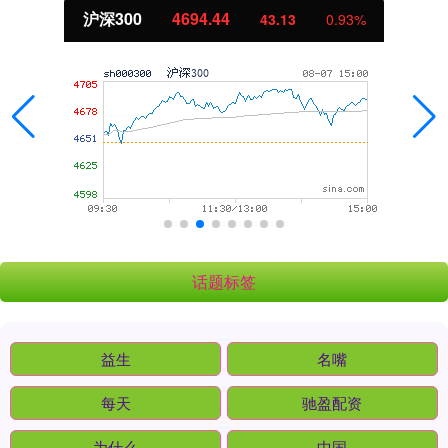
深300
4694.44
43.13
0.93%
话题标签
益生
名嘴
每天
驰盈配资
为什么
中国