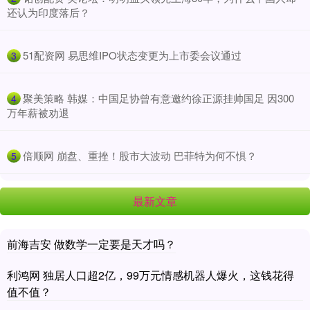
还认为印度落后？
​51配资网 易思维IPO状态变更为上市委会议通过
3
​聚美策略 韩媒：中国足协曾有意邀约徐正源挂帅国足 因300
4
万年薪被劝退
​倍顺网 崩盘、重挫！股市大波动 巴菲特为何不惧？
5
最新文章
前海吉安 做数学一定要是天才吗？
利鸿网 独居人口超2亿，99万元情感机器人爆火，这钱花得
值不值？