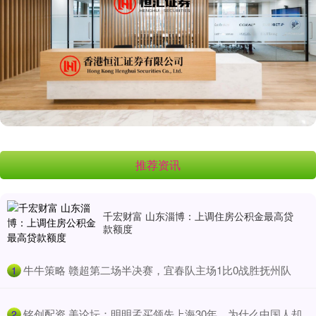
推荐资讯
千宏财富 山东淄博：上调住房公积金最高贷
款额度
​牛牛策略 赣超第二场半决赛，宜春队主场1比0战胜抚州队
1
​铭创配资 美论坛：明明孟买领先上海30年，为什么中国人却
2