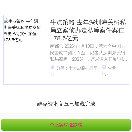
牛点策略 去年深圳海关缉私
局立案侦办走私等案件案值
178.5亿元
南都讯 2026年1月10日，第六个中国人
民警察节如约而至。记者从深圳海关缉
私局获悉，2025年，该局深入开展“国门
利剑2025”联合行动，依法严厉打击各类
分类：十大炒股杠杆平
查看：
走私....
台
134
维嘉资本文章已加载完成
个股实时涨跌榜