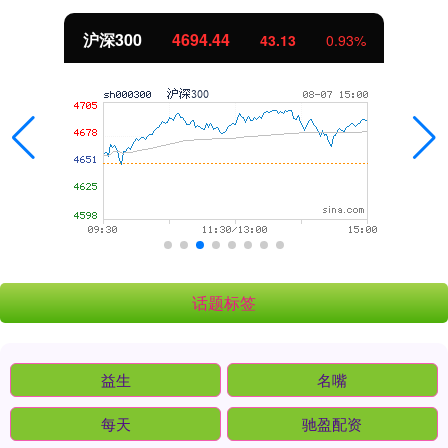
北证50
1134.24
11.37
1.01%
话题标签
益生
名嘴
每天
驰盈配资