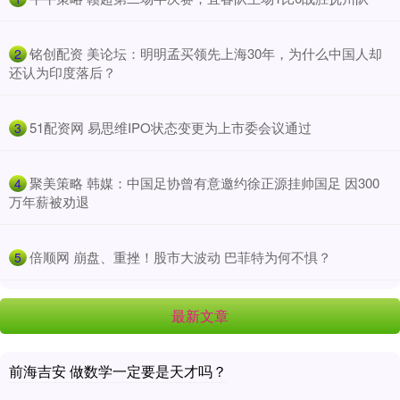
​铭创配资 美论坛：明明孟买领先上海30年，为什么中国人却
2
还认为印度落后？
​51配资网 易思维IPO状态变更为上市委会议通过
3
​聚美策略 韩媒：中国足协曾有意邀约徐正源挂帅国足 因300
4
万年薪被劝退
​倍顺网 崩盘、重挫！股市大波动 巴菲特为何不惧？
5
最新文章
前海吉安 做数学一定要是天才吗？