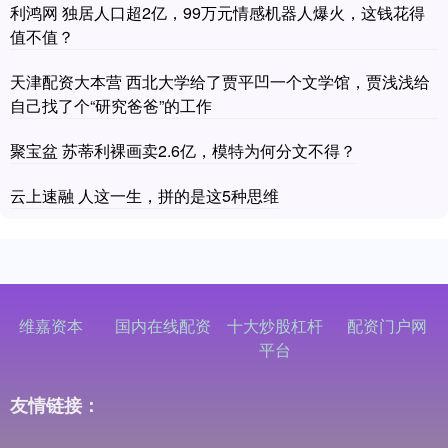
利鸿网 独居人口超2亿，99万元情感机器人爆火，这钱花得
值不值？
天津配资大本营 西北大学给了贾平凹一个文学馆，贾浅浅给
自己找了个“研究爸爸”的工作
聚宝盆 苏蒂利裸画卖2.6亿，模特为何分文不得？
云上速融 人这一生，拼的是这5种思维
维嘉资本
国内在线配资
十大炒股杠杆
配资门户网
平台
友情链接：