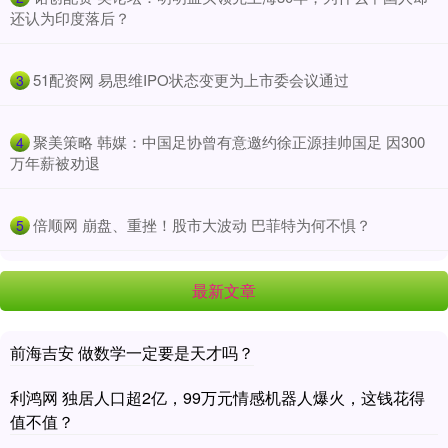
还认为印度落后？
​51配资网 易思维IPO状态变更为上市委会议通过
3
​聚美策略 韩媒：中国足协曾有意邀约徐正源挂帅国足 因300
4
万年薪被劝退
​倍顺网 崩盘、重挫！股市大波动 巴菲特为何不惧？
5
最新文章
前海吉安 做数学一定要是天才吗？
利鸿网 独居人口超2亿，99万元情感机器人爆火，这钱花得
值不值？