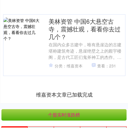
美林资管 中国6大悬空古
寺，震撼壮观，看看你去过
几个？
在国内众多古建中，唯有悬崖边的古建
堪称建筑奇迹，悬崖绝壁之上的殿宇楼
阁，是古代工匠们鬼斧神工的杰作。漫
漫历史长河中也留下了众多悬空古寺，
分类：维嘉资本
查看：231
凭险而居，与世独立美林资....
维嘉资本文章已加载完成
个股实时涨跌榜