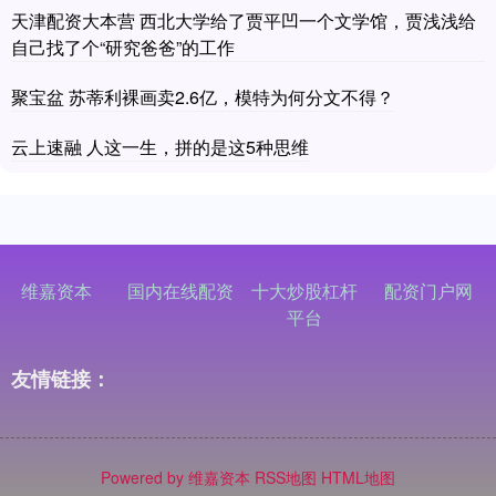
天津配资大本营 西北大学给了贾平凹一个文学馆，贾浅浅给
自己找了个“研究爸爸”的工作
聚宝盆 苏蒂利裸画卖2.6亿，模特为何分文不得？
云上速融 人这一生，拼的是这5种思维
维嘉资本
国内在线配资
十大炒股杠杆
配资门户网
平台
友情链接：
Powered by
维嘉资本
RSS地图
HTML地图