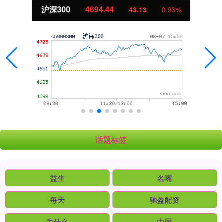
沪深300
4694.44
43.13
0.93%
话题标签
益生
名嘴
每天
驰盈配资
为什么
中国