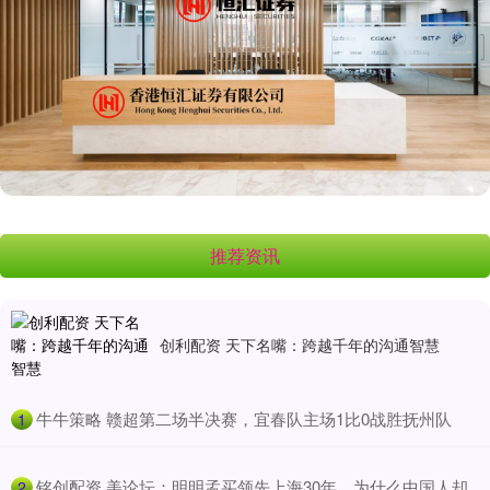
推荐资讯
创利配资 天下名嘴：跨越千年的沟通智慧
​牛牛策略 赣超第二场半决赛，宜春队主场1比0战胜抚州队
1
​铭创配资 美论坛：明明孟买领先上海30年，为什么中国人却
2