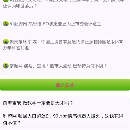
还认为印度落后？
​51配资网 易思维IPO状态变更为上市委会议通过
3
​聚美策略 韩媒：中国足协曾有意邀约徐正源挂帅国足 因300
4
万年薪被劝退
​倍顺网 崩盘、重挫！股市大波动 巴菲特为何不惧？
5
最新文章
前海吉安 做数学一定要是天才吗？
利鸿网 独居人口超2亿，99万元情感机器人爆火，这钱花得
值不值？