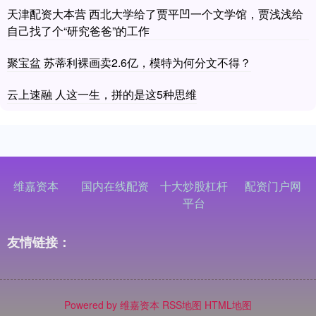
天津配资大本营 西北大学给了贾平凹一个文学馆，贾浅浅给
自己找了个“研究爸爸”的工作
聚宝盆 苏蒂利裸画卖2.6亿，模特为何分文不得？
云上速融 人这一生，拼的是这5种思维
维嘉资本
国内在线配资
十大炒股杠杆
配资门户网
平台
友情链接：
Powered by
维嘉资本
RSS地图
HTML地图