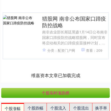
猎股网 南非公布国家口蹄疫
防控战略
南非农业部长斯廷黑森1月14日公布南非
国家口蹄疫防控战略猎股网，同时宣布
将启动相关的口蹄疫疫苗接种计划，并
表示将向政府申请宣布口蹄疫疫情为灾
分类：配资门户网
查看：209
难状态。 斯廷黑森当....
维嘉资本文章已加载完成
个股实时涨跌榜
个股跌幅
个股流入
个股流出
换手率
个股涨幅