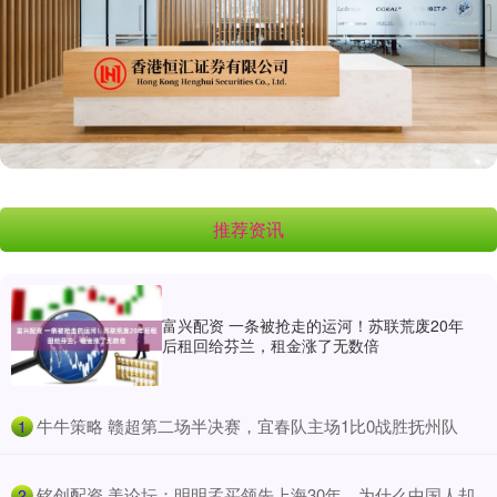
推荐资讯
富兴配资 一条被抢走的运河！苏联荒废20年
后租回给芬兰，租金涨了无数倍
​牛牛策略 赣超第二场半决赛，宜春队主场1比0战胜抚州队
1
​铭创配资 美论坛：明明孟买领先上海30年，为什么中国人却
2