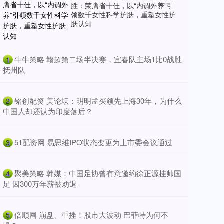
胜：荣膺省十佳，以“内调外养”引
领数千女性科学护肤，重塑女性护
肤认知
​牛牛策略 赣超第二场半决赛，宜春队主场1比0战胜
1
抚州队
​铭创配资 美论坛：明明孟买领先上海30年，为什么
2
中国人却还认为印度落后？
​51配资网 易思维IPO状态变更为上市委会议通过
3
​聚美策略 韩媒：中国足协曾有意邀约徐正源挂帅国
4
足 因300万年薪被劝退
​倍顺网 崩盘、重挫！股市大波动 巴菲特为何不
5