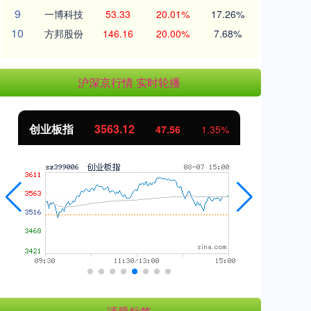
9
一博科技
53.33
20.01%
17.26%
10
方邦股份
146.16
20.00%
7.68%
沪深京行情 实时轮播
创业板指
3563.12
基
47.56
1.35%