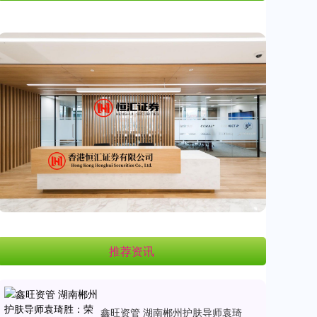
推荐资讯
鑫旺资管 湖南郴州护肤导师袁琦