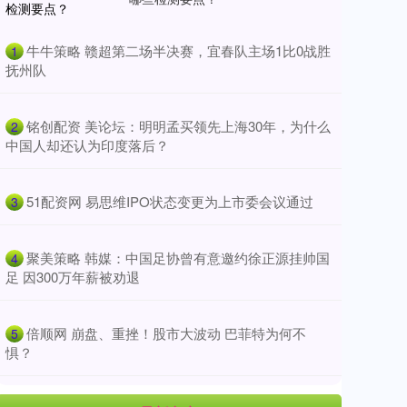
​牛牛策略 赣超第二场半决赛，宜春队主场1比0战胜
1
抚州队
​铭创配资 美论坛：明明孟买领先上海30年，为什么
2
中国人却还认为印度落后？
​51配资网 易思维IPO状态变更为上市委会议通过
3
​聚美策略 韩媒：中国足协曾有意邀约徐正源挂帅国
4
足 因300万年薪被劝退
​倍顺网 崩盘、重挫！股市大波动 巴菲特为何不
5
惧？