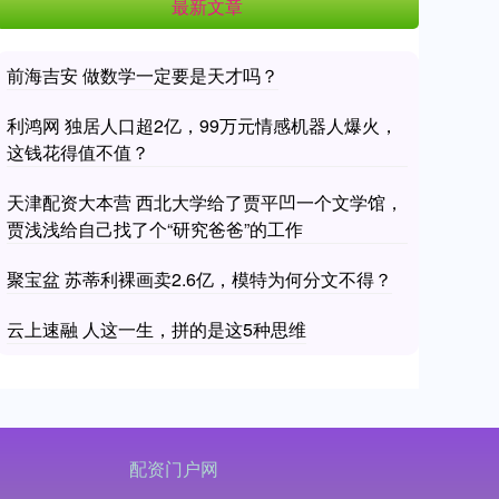
最新文章
前海吉安 做数学一定要是天才吗？
利鸿网 独居人口超2亿，99万元情感机器人爆火，
这钱花得值不值？
天津配资大本营 西北大学给了贾平凹一个文学馆，
贾浅浅给自己找了个“研究爸爸”的工作
聚宝盆 苏蒂利裸画卖2.6亿，模特为何分文不得？
云上速融 人这一生，拼的是这5种思维
配资门户网