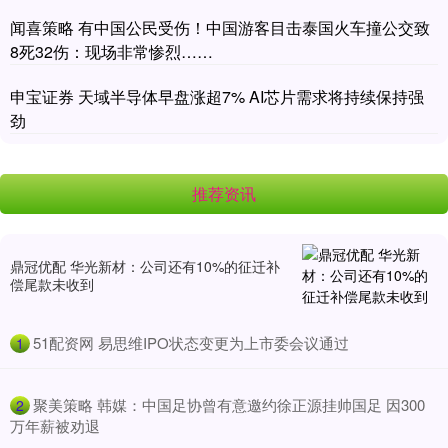
闻喜策略 有中国公民受伤！中国游客目击泰国火车撞公交致
8死32伤：现场非常惨烈……
申宝证券 天域半导体早盘涨超7% AI芯片需求将持续保持强
劲
推荐资讯
鼎冠优配 华光新材：公司还有10%的征迁补
偿尾款未收到
​51配资网 易思维IPO状态变更为上市委会议通过
1
​聚美策略 韩媒：中国足协曾有意邀约徐正源挂帅国足 因300
2
万年薪被劝退