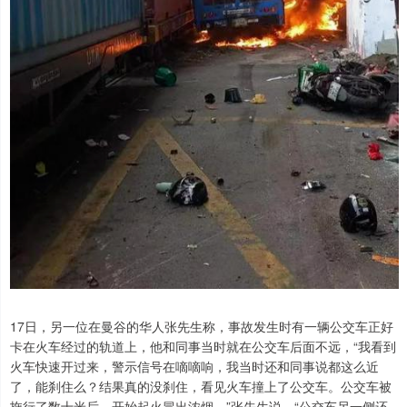
17日，另一位在曼谷的华人张先生称，事故发生时有一辆公交车正好
卡在火车经过的轨道上，他和同事当时就在公交车后面不远，“我看到
火车快速开过来，警示信号在嘀嘀响，我当时还和同事说都这么近
了，能刹住么？结果真的没刹住，看见火车撞上了公交车。公交车被
拖行了数十米后，开始起火冒出浓烟。”张先生说，“公交车另一侧还