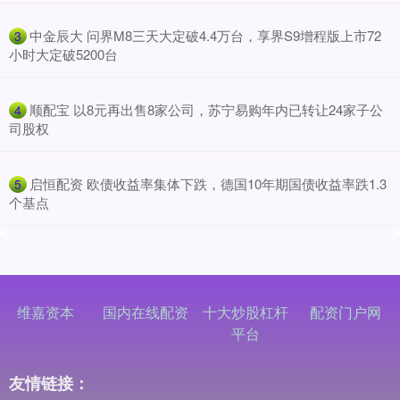
​中金辰大 问界M8三天大定破4.4万台，享界S9增程版上市72
3
小时大定破5200台
​顺配宝 以8元再出售8家公司，苏宁易购年内已转让24家子公
4
司股权
​启恒配资 欧债收益率集体下跌，德国10年期国债收益率跌1.3
5
个基点
维嘉资本
国内在线配资
十大炒股杠杆
配资门户网
平台
友情链接：