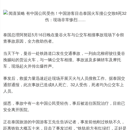
泰国总理阿努廷5月16日晚在曼谷火车与公交车相撞事故现场下令彻
查事故原因，全力救助伤者。
当天下午，曼谷一处铁路道口发生交通事故，一列由北柳府驶往曼谷
挽赐站的货运火车，与一辆公交车相撞。事故波及多辆轿车及摩托
车，现场起火并传出爆炸声。
事发后，救援力量迅速赶赴现场开展灭火与人员搜救工作。据泰国交
通部通报，此次事故已造成8人死亡、32人受伤，死者均为公交车上
人员。
据悉，事故中有一名中国公民受轻伤，事后被送往医院治疗，目前已
安全离开医院。
正在泰国旅游的中国游客王先生告诉记者，事发前他刚过铁轨不久，
距离铁轨大概五十米，目击了事发过程，“铁轨前方有红绿灯，正好是