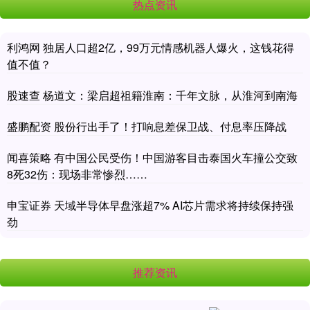
热点资讯
利鸿网 独居人口超2亿，99万元情感机器人爆火，这钱花得
值不值？
股速查 杨道文：梁启超祖籍淮南：千年文脉，从淮河到南海
盛鹏配资 股份行出手了！打响息差保卫战、付息率压降战
闻喜策略 有中国公民受伤！中国游客目击泰国火车撞公交致
8死32伤：现场非常惨烈……
申宝证券 天域半导体早盘涨超7% AI芯片需求将持续保持强
劲
推荐资讯