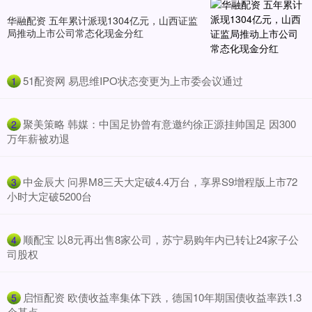
华融配资 五年累计派现1304亿元，山西证监
局推动上市公司常态化现金分红
​51配资网 易思维IPO状态变更为上市委会议通过
1
​聚美策略 韩媒：中国足协曾有意邀约徐正源挂帅国足 因300
2
万年薪被劝退
​中金辰大 问界M8三天大定破4.4万台，享界S9增程版上市72
3
小时大定破5200台
​顺配宝 以8元再出售8家公司，苏宁易购年内已转让24家子公
4
司股权
​启恒配资 欧债收益率集体下跌，德国10年期国债收益率跌1.3
5
个基点