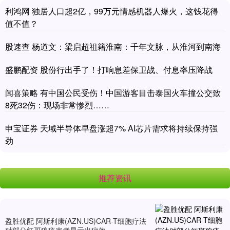
利鸿网 独居人口超2亿，99万元情感机器人爆火，这钱花得
值不值？
股速查 杨道文：梁启超祖籍淮南：千年文脉，从淮河到南海
盛鹏配资 股份行出手了！打响息差保卫战、付息率压降战
闻喜策略 有中国公民受伤！中国游客目击泰国火车撞公交致
8死32伤：现场非常惨烈……
申宝证券 天域半导体早盘涨超7% AI芯片需求将持续保持强
劲
推荐资讯
盈胜优配 阿斯利康(AZN.US)CAR-T细胞疗法