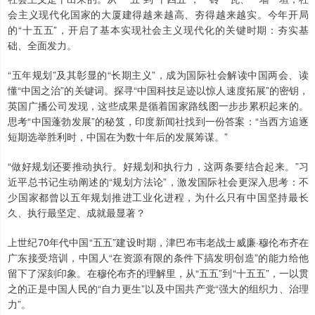
会主义现代化国家的大厦建得越来越高、夯得越来越实。今年开局
的“十五五”，开启了基本实现社会主义现代化的关键时期：夯实基
础、全面发力。
“五年规划”及其彰显的“长期主义”，成为国际社会解读中国两会、读
懂“中国之治”的关键词。探寻“中国科技足迹以惊人速度拓展”的密钥，
英国广播公司发现，这些成果是循着国家路线图一步步累积起来的。
思考“中国蓬勃发展”的秘笈，印度新闻社找到一份答案：“当西方追逐
短期选举胜利时，中国在为数十年后的发展筹谋。”
“做好规划还要推动执行。好规划和执行力，这两条要结合起来。”习
近平总书记生动阐述的“规划方法论”，激发国际社会更深入思考：不
少国家都曾以五年规划推进工业化进程，为什么只有中国坚持最长
久、执行最坚定、成就最显著？
上世纪70年代中国“五五”建设时期，津巴布韦老战士威廉·穆伦布齐在
广东接受培训，中国人“在资源有限的条件下搞发明创造”的能力给他
留下了深刻印象。在穆伦布齐的理解里，从“五五”到“十五五”，一以贯
之的正是中国人民的“自力更生”以及中国共产党“强大的组织力、治理
力”。