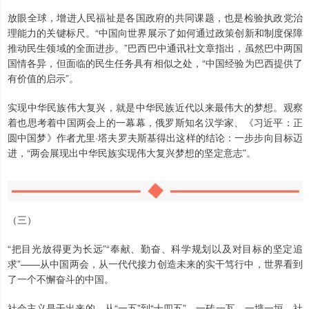
放眼全球，增进人民福祉是各国政府的共同课题，也是检验执政党治
理能力的关键标尺。“中国向世界展示了如何通过政策创新和制度保障
推动民生领域的全面进步。”巴西巴中通讯社文章指出，虽然巴中两国
国情各异，但面临的民生任务具有相似之处，“中国经验为巴西提供了
有价值的启示”。
实现中华民族伟大复兴，就是中华民族近代以来最伟大的梦想。观察
着也思考着中国两会上的一幕幕，俄罗斯知名汉学家、《习近平：正
圆中国梦》作者尤里·塔夫罗夫斯基得出这样的结论：一步步向目标迈
进，“两会展现出中华民族实现伟大复兴梦想的坚定意志”。
（三）
“把目光放得更为长远”“奉献、勤奋、科学规划以及对目标的坚定追
求”——从中国两会，从一代代接力创造未来的实干笃行中，世界看到
了一个不懈奋斗的中国。
社会主义是干出来的。从“一五”到“十四五”，一砖一瓦、一墙一垣，社