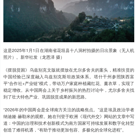
这是2025年1月1日在湖南省花垣县十八洞村拍摄的日出景象（无人机
照片）。新华社发（龙恩泽 摄）
《摆脱贫困》乌兹别克文版就摆放在尤尔多舍夫的案头，精准扶贫的
中国经验已深度融入乌兹别克斯坦政策体系。塔什干州参照陕西富
平“合作社+产业链”模式，带动万户家庭种植藏红花、薰衣草，实现了
稳定增收。从中国两会上关于乡村振兴的热烈讨论中，尤尔多舍夫找
到了壮大特色产业、巩固脱贫成果的新思路。
“2026年的中国两会是全球南方关注的战略焦点。”这是埃及政治学者
纳迪娅·赫勒米的观察。她在刊登于欧洲《现代外交》网站的文章中写
道：中国的治理和技术创新模式为南方国家可持续发展和数字化转型
创造了难得机遇，“有助于推动更加包容、多极化的全球化进程”。