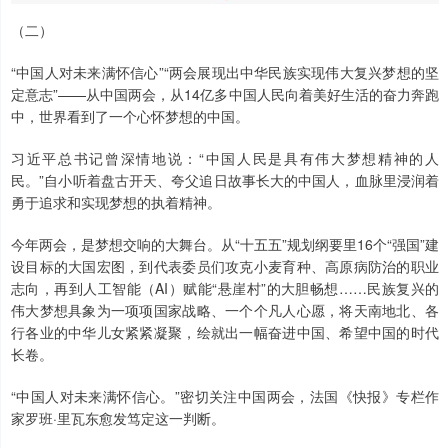
（二）
“中国人对未来满怀信心”“两会展现出中华民族实现伟大复兴梦想的坚
定意志”——从中国两会，从14亿多中国人民向着美好生活的奋力奔跑
中，世界看到了一个心怀梦想的中国。
习近平总书记曾深情地说：“中国人民是具有伟大梦想精神的人
民。”自小听着盘古开天、夸父追日故事长大的中国人，血脉里浸润着
勇于追求和实现梦想的执着精神。
今年两会，是梦想交响的大舞台。从“十五五”规划纲要里16个“强国”建
设目标的大国宏图，到代表委员们攻克小麦育种、高原病防治的职业
志向，再到人工智能（AI）赋能“悬崖村”的大胆畅想……民族复兴的
伟大梦想具象为一项项国家战略、一个个凡人心愿，将天南地北、各
行各业的中华儿女紧紧凝聚，绘就出一幅奋进中国、希望中国的时代
长卷。
“中国人对未来满怀信心。”密切关注中国两会，法国《快报》专栏作
家罗班·里瓦东愈发笃定这一判断。