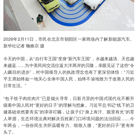
2026年2月11日，市民在北京市朝阳区一家商场内了解新能源汽车。
新华社记者 鞠焕宗 摄
今天的中国，从“自行车王国”变身“新汽车王国”，水越来越清、天也越
来越蓝……为中美民间交流往返大洋两岸的贝隆，亲眼见证了这些“令
人瞩目的进步”，对中国领导人的执政理念也有了更深切体悟：“习近
平主席始终如一地关心全体中国人民，始终不渝地致力于改善人民的
日常生活。”
“包子饺子肉丝肉片”已是烟火寻常，日新月异的中国式现代化不断升
级着中国人民对“更好的日子”的理解与想象。习近平总书记“线下的卫
健基础依然要夯实”的谆谆叮嘱，让孩子们“身上有汗、眼里有光”的育
人举措，生态环境法典对解决百姓家门口环境问题的法治回应……今
年两会，一份份民生关怀温暖有力、细致入微，“更好的日子”更有奔
头了。