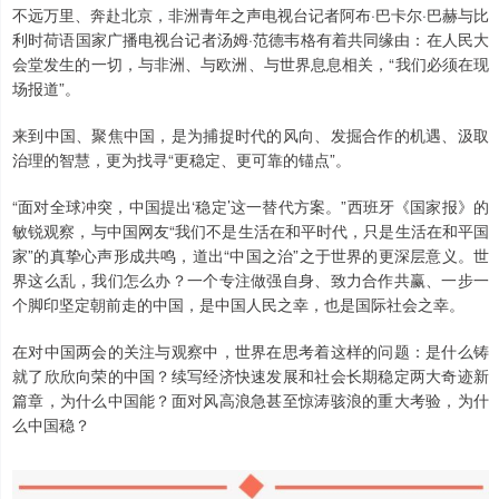
不远万里、奔赴北京，非洲青年之声电视台记者阿布·巴卡尔·巴赫与比
利时荷语国家广播电视台记者汤姆·范德韦格有着共同缘由：在人民大
会堂发生的一切，与非洲、与欧洲、与世界息息相关，“我们必须在现
场报道”。
来到中国、聚焦中国，是为捕捉时代的风向、发掘合作的机遇、汲取
治理的智慧，更为找寻“更稳定、更可靠的锚点”。
“面对全球冲突，中国提出‘稳定’这一替代方案。”西班牙《国家报》的
敏锐观察，与中国网友“我们不是生活在和平时代，只是生活在和平国
家”的真挚心声形成共鸣，道出“中国之治”之于世界的更深层意义。世
界这么乱，我们怎么办？一个专注做强自身、致力合作共赢、一步一
个脚印坚定朝前走的中国，是中国人民之幸，也是国际社会之幸。
在对中国两会的关注与观察中，世界在思考着这样的问题：是什么铸
就了欣欣向荣的中国？续写经济快速发展和社会长期稳定两大奇迹新
篇章，为什么中国能？面对风高浪急甚至惊涛骇浪的重大考验，为什
么中国稳？