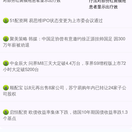
对部分红斑狼疮患者显示出疗效
​51配资网 易思维IPO状态变更为上市委会议通过
1
​聚美策略 韩媒：中国足协曾有意邀约徐正源挂帅国足 因300
2
万年薪被劝退
​中金辰大 问界M8三天大定破4.4万台，享界S9增程版上市72
3
小时大定破5200台
​顺配宝 以8元再出售8家公司，苏宁易购年内已转让24家子公
4
司股权
​启恒配资 欧债收益率集体下跌，德国10年期国债收益率跌1.3
5
个基点