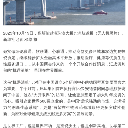
2025年10月19日，客船驶过港珠澳大桥九洲航道桥（无人机照片）。
新华社记者 邓华 摄
做实做细硬联通、软联通、心联通，推动商签更多区域和双边贸易投
资协定，继续稳步扩大金融高水平开放，推动医疗、健康等优质生活
性服务进口……从中国两会传来的一个个开放合作好消息，汇成沉甸
甸的“机遇清单”，呈现在世界面前。
这份“机遇清单”，对已在中国设立5个研创中心的德国拜耳集团而言尤
为重要。半个月前，拜耳集团首席执行官比尔·安德森陪同总理默茨访
问了中国。这次“大开眼界”的访问，让他更加坚定了加大对华投资的
信心。吸引这家世界500强企业的，是中国“需求强劲的市场、充满活
力的创新生态系统”，更是“有望在生物医药领域取得更多突破性创
新、为应对全球健康挑战贡献更多方案”的发展前景。
是世界工厂，也是世界市场；是投资沃土，也是创新高地。世界第二